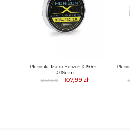
mmSło
Plecionka Matrix Horizon X 150m -
Plecio
weet
0.08mm
107,99 zł
134,99 zł
1