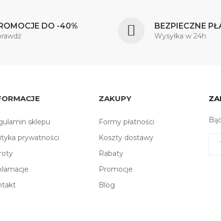
ROMOCJE DO -40%
BEZPIECZNE PŁ
prawdź
Wysyłka w 24h
FORMACJE
ZAKUPY
ZA
Bąd
ulamin sklepu
Formy płatności
ityka prywatności
Koszty dostawy
roty
Rabaty
klamacje
Promocje
ntakt
Blog