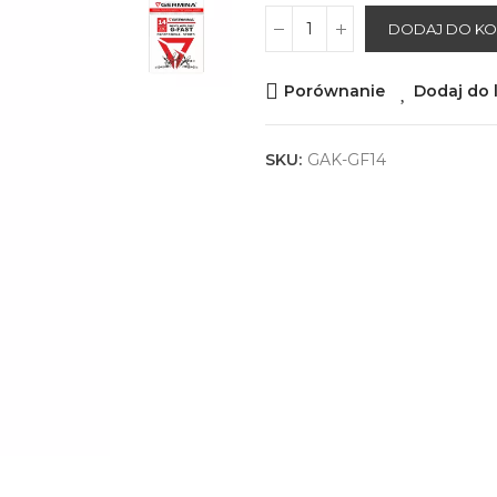
DODAJ DO K
Porównanie
Dodaj do l
SKU:
GAK-GF14