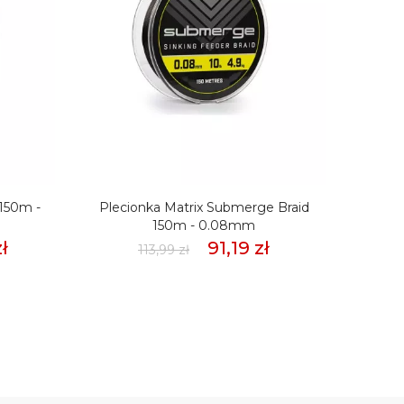
 150m -
Plecionka Matrix Submerge Braid
Pleci
150m - 0.08mm
ł
91,19 zł
113,99 zł