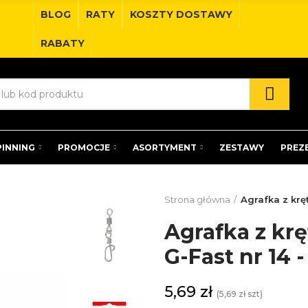
BLOG
RATY
KOSZTY DOSTAWY
RABATY
PINNING
PROMOCJE
ASORTYMENT
ZESTAWY
PREZ
Strona główna
Agrafka z kręt
Agrafka z kr
G-Fast nr 14 - 
5,69 zł
(5,69 zł szt)