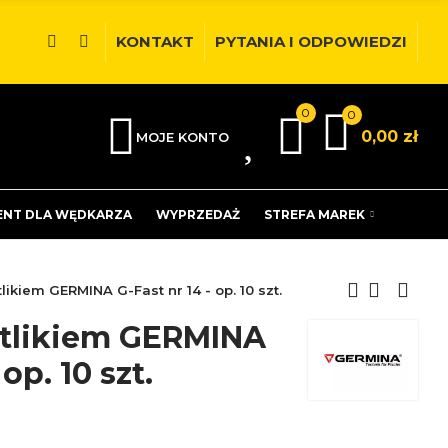
KONTAKT
PYTANIA I ODPOWIEDZI
0
0
0
0,00 zł
MOJE KONTO
ENT DLA WĘDKARZA
WYPRZEDAŻ
STREFA MAREK
likiem GERMINA G-Fast nr 14 - op. 10 szt.
ętlikiem GERMINA
op. 10 szt.