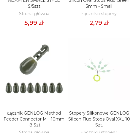
ADAPTER SMALL STYLE
Silicon Oval Stops Fluo Green
S/5szt
3mm - Small
Strona główna
Łączniki i stopery
5,99 zł
2,79 zł
Łącznik GENLOG Method
Stopery Silikonowe GENLOG
DODAJ DO KOSZYKA
DODAJ DO KOSZYKA
Feeder Connector M - 10mm
Silicon Fluo Stops Oval XXL 10
- 8 Szt.
Szt.
Strona główna
Łączniki i stopery