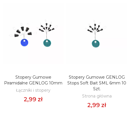
Stopery Gumowe
Stopery Gumowe GENLOG
DODAJ DO KOSZYKA
DODAJ DO KOSZYKA
Piramidalne GENLOG 10mm
Stops Soft Bait SML 6mm 10
Szt.
Łączniki i stopery
Strona główna
2,99 zł
2,99 zł