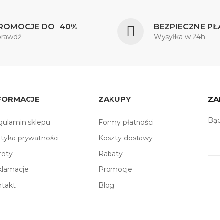
ROMOCJE DO -40%
BEZPIECZNE PŁ
prawdź
Wysyłka w 24h
FORMACJE
ZAKUPY
ZA
Bąd
ulamin sklepu
Formy płatności
ityka prywatności
Koszty dostawy
roty
Rabaty
klamacje
Promocje
ntakt
Blog