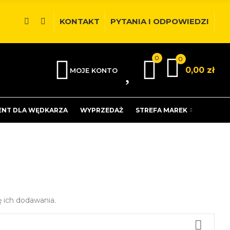
KONTAKT
PYTANIA I ODPOWIEDZI
0
0
0
0,00 zł
MOJE KONTO
ENT DLA WĘDKARZA
WYPRZEDAŻ
STREFA MAREK
 ich dodawania.