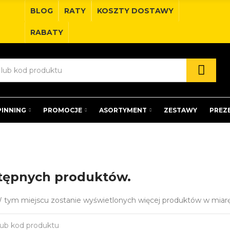
BLOG
RATY
KOSZTY DOSTAWY
RABATY
PINNING
PROMOCJE
ASORTYMENT
ZESTAWY
PREZ
tępnych produktów.
W tym miejscu zostanie wyświetlonych więcej produktów w miarę