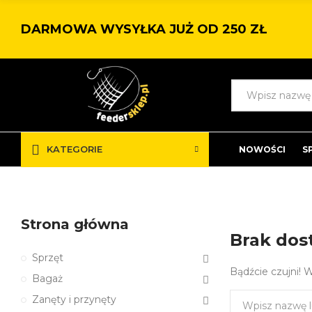
DARMOWA WYSYŁKA JUŻ OD 250 ZŁ
KATEGORIE
NOWOŚCI
S
Strona główna
Brak dos
Sprzęt
Bądźcie czujni! 
Bagaż
Zanęty i przynęty