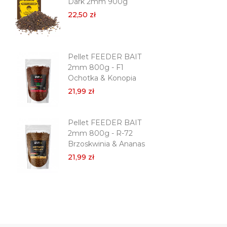
Dark 2mm 900g
2m
Co
22,50 zł
21,
Pellet FEEDER BAIT
Pe
2mm 800g - F1
2m
Ochotka & Konopia
Tr
21,99 zł
21,
Pellet FEEDER BAIT
Pe
2mm 800g - R-72
Pr
Brzoskwinia & Ananas
Dar
21,99 zł
21,