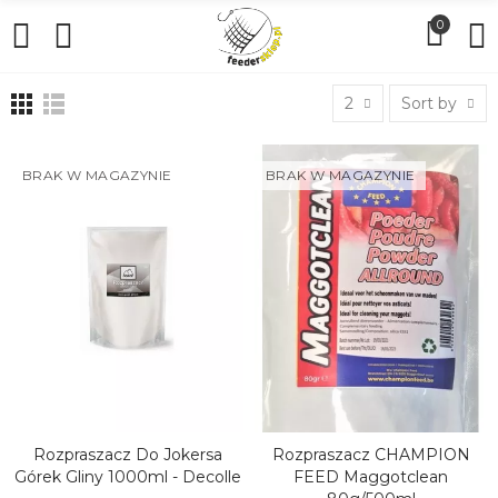
0
2
Sort by
BRAK W MAGAZYNIE
BRAK W MAGAZYNIE
Rozpraszacz Do Jokersa
Rozpraszacz CHAMPION
ZOBACZ
ZOBACZ
Górek Gliny 1000ml - Decolle
FEED Maggotclean