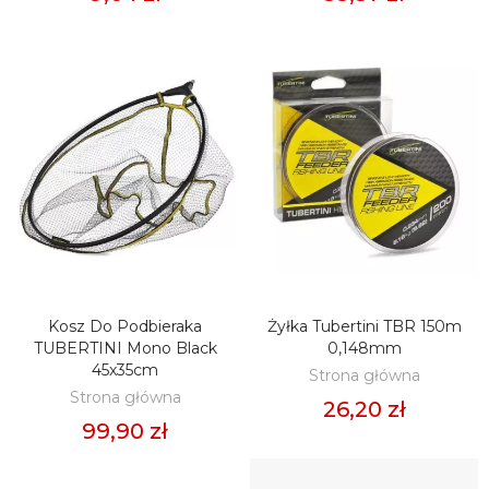
Kosz Do Podbieraka
Żyłka Tubertini TBR 150m
DODAJ DO KOSZYKA
DODAJ DO KOSZYKA
TUBERTINI Mono Black
0,148mm
45x35cm
Strona główna
Strona główna
26,20 zł
99,90 zł