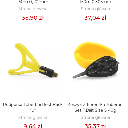
150m 0,102mm
150m 0,305mm
Strona główna
Strona główna
35,90 zł
37,04 zł
Podpórka Tubertini Rest Back
Koszyk Z Foremką Tubertini
DODAJ DO KOSZYKA
DODAJ DO KOSZYKA
"U"
Set T.Bait Size S 40g
Strona główna
Strona główna
9,64 zł
35,37 zł