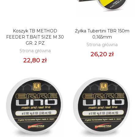
Koszyk TB METHOD
Żyłka Tubertini TBR 150m
DODAJ DO KOSZYKA
DODAJ DO KOSZYKA
FEEDER T.BAIT SIZE M 30
0,165mm
GR. 2 PZ
Strona główna
Strona główna
26,20 zł
22,80 zł