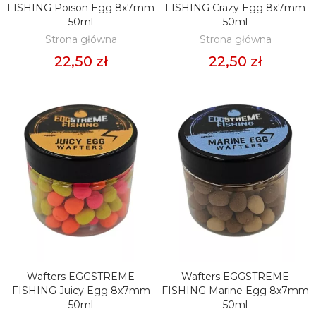
FISHING Poison Egg 8x7mm
FISHING Crazy Egg 8x7mm
50ml
50ml
Strona główna
Strona główna
22,50 zł
22,50 zł
Wafters EGGSTREME
Wafters EGGSTREME
DODAJ DO KOSZYKA
DODAJ DO KOSZYKA
FISHING Juicy Egg 8x7mm
FISHING Marine Egg 8x7mm
50ml
50ml