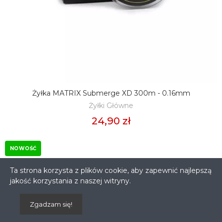
Żyłka MATRIX Submerge XD 300m - 0.16mm
DODAJ DO KOSZYKA
Żyłki Główne
24,90 zł
NOWOŚĆ
Ta strona korzysta z plików cookie, aby zapewnić najlepszą
jakość korzystania z naszej witryny.
Zgadzam się!