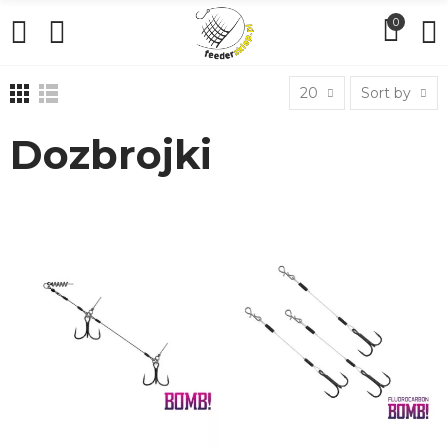
0
20
Sort by
Dozbrojki