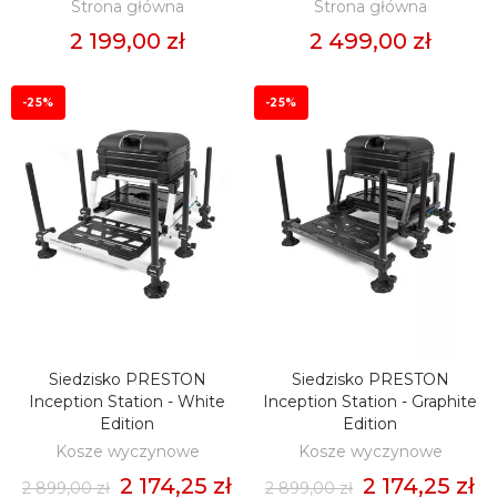
Strona główna
Strona główna
2 199,00 zł
2 499,00 zł
-25%
-25%
Siedzisko PRESTON
Siedzisko PRESTON
DODAJ DO KOSZYKA
DODAJ DO KOSZYKA
Inception Station - White
Inception Station - Graphite
Edition
Edition
Kosze wyczynowe
Kosze wyczynowe
2 174,25 zł
2 174,25 zł
2 899,00 zł
2 899,00 zł