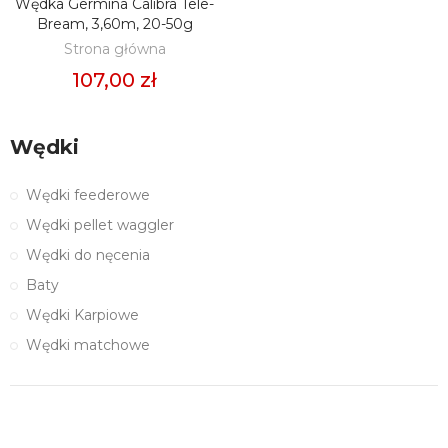
Wędka Germina Calibra Tele-
DODAJ DO KOSZYKA
Bream, 3,60m, 20-50g
Strona główna
107,00 zł
Wędki
Wędki feederowe
Wędki pellet waggler
Wędki do nęcenia
Baty
Wędki Karpiowe
Wędki matchowe