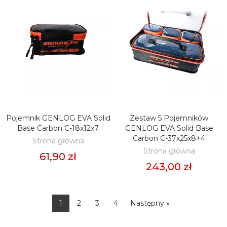
Pojemnik GENLOG EVA Solid
Zestaw 5 Pojemników
DODAJ DO KOSZYKA
DODAJ DO KOSZYKA
Base Carbon C-18x12x7
GENLOG EVA Solid Base
Carbon C-37x25x8+4
Strona główna
Strona główna
61,90 zł
243,00 zł
1
2
3
4
Następny »