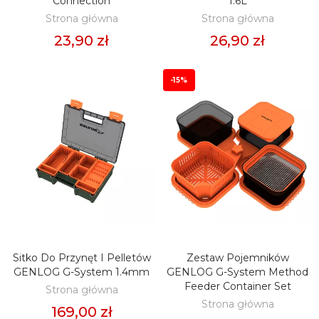
Connection
1.6L
Strona główna
Strona główna
23,90 zł
26,90 zł
-15%
Sitko Do Przynęt I Pelletów
Zestaw Pojemników
DODAJ DO KOSZYKA
DODAJ DO KOSZYKA
GENLOG G-System 1.4mm
GENLOG G-System Method
Feeder Container Set
Strona główna
Strona główna
169,00 zł