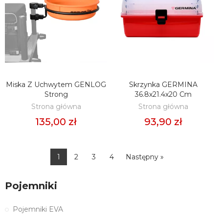
Miska Z Uchwytem GENLOG
Skrzynka GERMINA
DODAJ DO KOSZYKA
DODAJ DO KOSZYKA
Strong
36.8x21.4x20 Cm
Strona główna
Strona główna
135,00 zł
93,90 zł
1
2
3
4
Następny »
Pojemniki
Pojemniki EVA