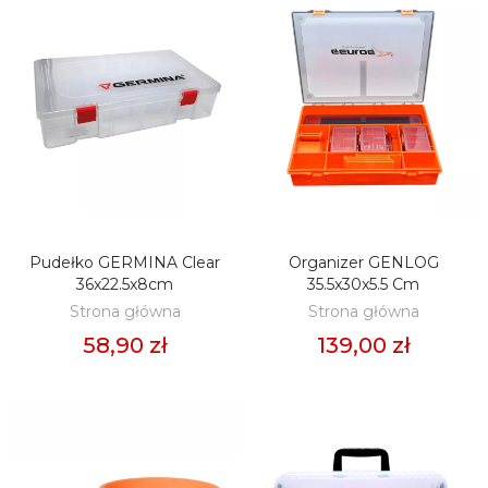
Pudełko GERMINA Clear
Organizer GENLOG
DODAJ DO KOSZYKA
DODAJ DO KOSZYKA
36x22.5x8cm
35.5x30x5.5 Cm
Strona główna
Strona główna
58,90 zł
139,00 zł