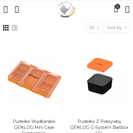
0
24
Sort by
Pudełko Wędkarskie
Pudełko Z Pokrywką
DODAJ DO KOSZYKA
DODAJ DO KOSZYKA
GENLOG Mini Case
GENLOG G-System Baitbox