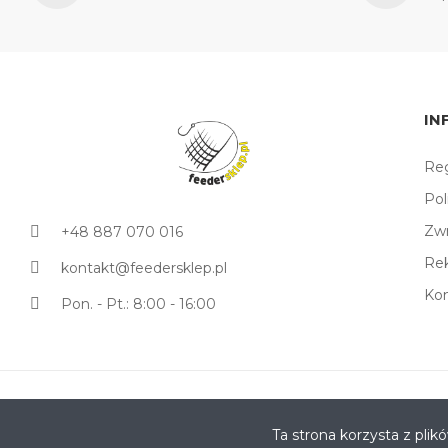
IN
Reg
Pol
Zw
+48 887 070 016
Re
kontakt@feedersklep.pl
Ko
Pon. - Pt.: 8:00 - 16:00
Copyright © 2022. All Rights Reserved - Feedersklep Sp. z o.
Ta strona korzysta z plik