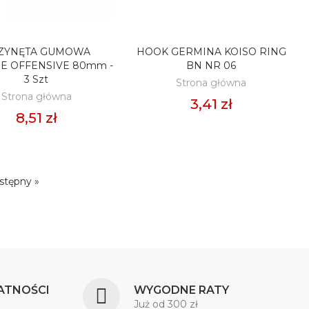
ZYNĘTA GUMOWA
HOOK GERMINA KOISO RING
ODAJ DO KOSZYKA
DODAJ DO KOSZYKA
E OFFENSIVE 80mm -
BN NR 06
3 Szt
Strona główna
Strona główna
3,41 zł
8,51 zł
stępny »
ATNOŚCI
WYGODNE RATY
Już od 300 zł