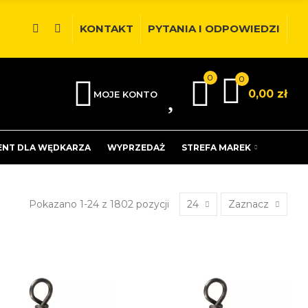
KONTAKT
PYTANIA I ODPOWIEDZI
0
0
0
0,00 zł
MOJE KONTO
ENT DLA WĘDKARZA
WYPRZEDAŻ
STREFA MAREK
Pokazano 1-24 z 1802 pozycji
24
Zaznacz