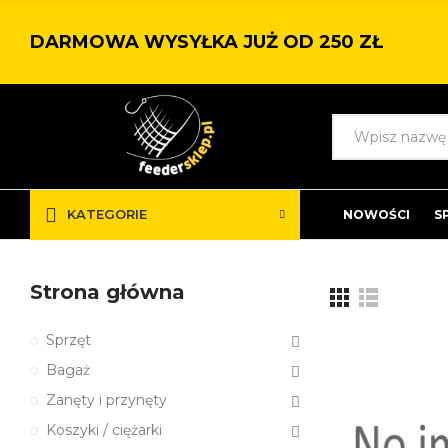
DARMOWA WYSYŁKA JUŻ OD 250 ZŁ
KATEGORIE
NOWOŚCI
S
Strona główna
Sprzęt
Bagaż
Zanęty i przynęty
Koszyki / ciężarki