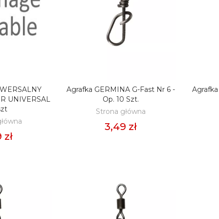
IWERSALNY
Agrafka GERMINA G-Fast Nr 6 -
Agrafk
O KOSZYKA
DODAJ DO KOSZYKA
D
R UNIVERSAL
Op. 10 Szt.
szt
Strona główna
główna
3,49 zł
 zł
llet FEEDER BAIT
Pellet OSMO Pro Pellet
m 800g - Sweet
Dark 2mm 900g
rn
22,50 zł