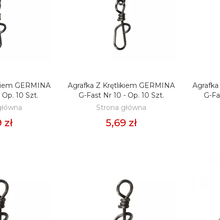
99 zł
llet FEEDER BAIT
Pellet FEEDER BAIT
m 800g -
2mm 800g - F1
uskawka
Ochotka & Konopia
99 zł
21,99 zł
likiem GERMINA
Agrafka Z Krętlikiem GERMINA
Agrafka
O KOSZYKA
DODAJ DO KOSZYKA
D
 Op. 10 Szt.
G-Fast Nr 10 - Op. 10 Szt.
G-Fas
llet FEEDER BAIT
Pellet FEEDER BAIT
główna
Strona główna
estige 2mm 800g -
2mm 800g - R-72
 zł
5,69 zł
k Natural
Brzoskwinia & Ananas
99 zł
21,99 zł