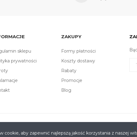
FORMACJE
ZAKUPY
ZA
Bąd
ulamin sklepu
Formy płatności
ityka prywatności
Koszty dostawy
roty
Rabaty
klamacje
Promocje
ntakt
Blog
o. Kościuszki 3, 83-130 Pelplin
ów cookie, aby zapewnić najlepszą jakość korzystania z naszej wit