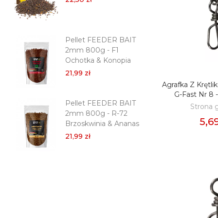
21,
Pellet FEEDER BAIT
Pe
2mm 800g - F1
2m
Ochotka & Konopia
Tr
21,99 zł
21,
Agrafka Z Kręt
DODAJ D
G-Fast Nr 8 -
Pellet FEEDER BAIT
Pe
Strona 
2mm 800g - R-72
Pr
5,69
Brzoskwinia & Ananas
Dar
21,99 zł
21,