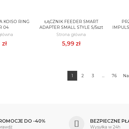
 KOISO RING
ŁĄCZNIK FEEDER SMART
PR
O KOSZYKA
DODAJ DO KOSZYKA
D
R 04
ADAPTER SMALL STYLE S/5szt
IMPULS
główna
Strona główna
 zł
5,99 zł
1
2
3
…
76
Na
ROMOCJE DO -40%
BEZPIECZNE PŁ
prawdź
Wysyłka w 24h