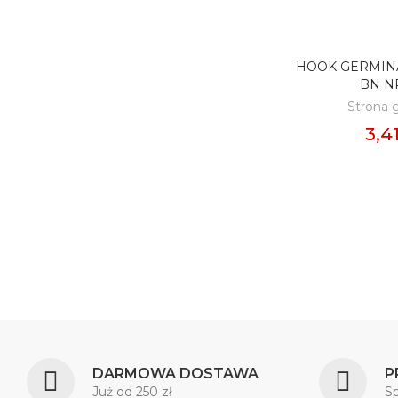
HOOK GERMINA
DODAJ D
BN N
Strona 
3,41
DARMOWA DOSTAWA
P
Już od 250 zł
S