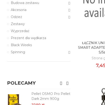
Budowa zestawu
Akcesoria
Odzież
Zestawy
Wyprzedaż
Prezent dla wędkarza
ŁĄCZNIK UN
DODAJ D
Black Weeks
SMART ADAPTE
Spinning
S/5
Strona 
7,49
POLECAMY
Pellet OSMO Pro Pellet
Pe
Dark 2mm 900g
2m
Co
22,50 zł