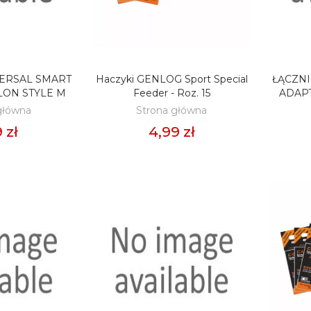
ERSAL SMART
Haczyki GENLOG Sport Special
ŁĄCZN
O KOSZYKA
DODAJ DO KOSZYKA
D
LON STYLE M
Feeder - Roz. 15
ADAPT
główna
Strona główna
 zł
4,99 zł