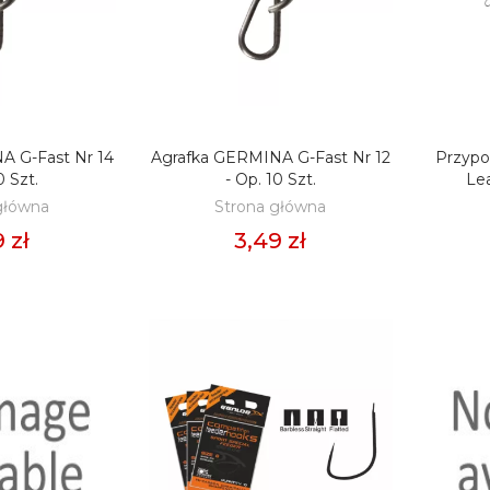
A G-Fast Nr 14
Agrafka GERMINA G-Fast Nr 12
Przypo
O KOSZYKA
DODAJ DO KOSZYKA
D
0 Szt.
- Op. 10 Szt.
Le
główna
Strona główna
 zł
3,49 zł