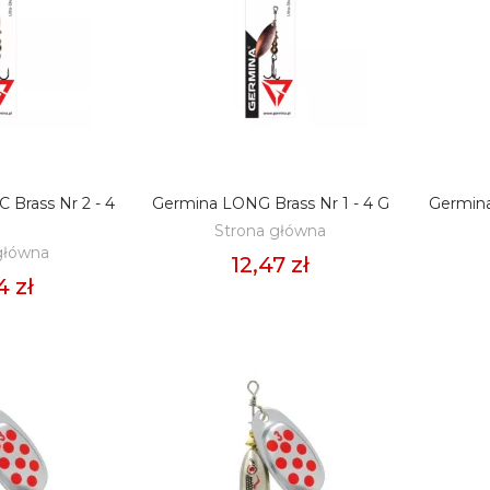
 Brass Nr 2 - 4
Germina LONG Brass Nr 1 - 4 G
Germina
O KOSZYKA
DODAJ DO KOSZYKA
D
Strona główna
główna
12,47 zł
4 zł