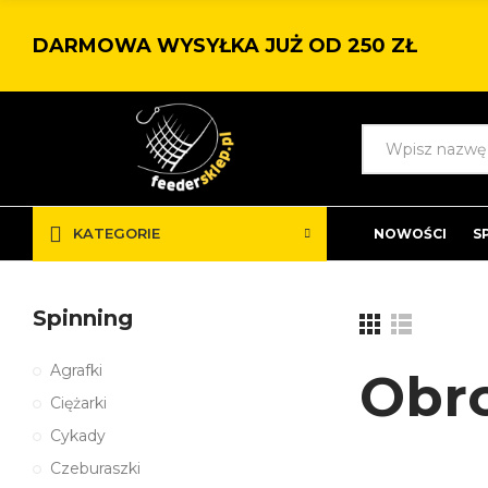
DARMOWA WYSYŁKA JUŻ OD 250 ZŁ
KATEGORIE
NOWOŚCI
S
Spinning
Agrafki
Obr
Ciężarki
Cykady
Czeburaszki