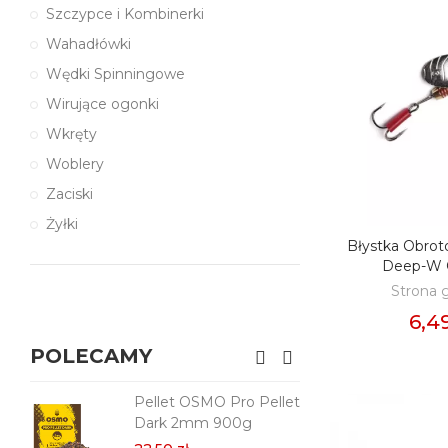
Szczypce i Kombinerki
Wahadłówki
Wędki Spinningowe
Wirujące ogonki
Wkręty
Woblery
Zaciski
Żyłki
Błystka Obro
DODAJ D
Deep-W C
Strona 
6,49
POLECAMY
Pellet OSMO Pro Pellet
Pe
Dark 2mm 900g
2m
Co