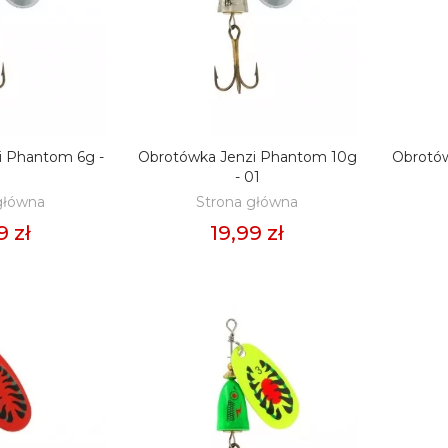
i Phantom 6g -
Obrotówka Jenzi Phantom 10g
Obrotó
O KOSZYKA
DODAJ DO KOSZYKA
D
1
- 01
główna
Strona główna
9 zł
19,99 zł