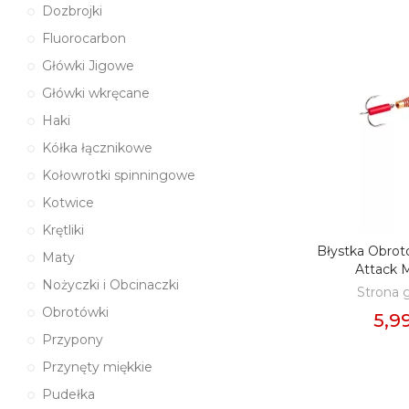
Dozbrojki
Fluorocarbon
Główki Jigowe
Główki wkręcane
Haki
Kółka łącznikowe
Kołowrotki spinningowe
Kotwice
Krętliki
Błystka Obro
DODAJ D
Maty
Attack 
Nożyczki i Obcinaczki
Strona 
Obrotówki
5,99
Przypony
Przynęty miękkie
Pudełka