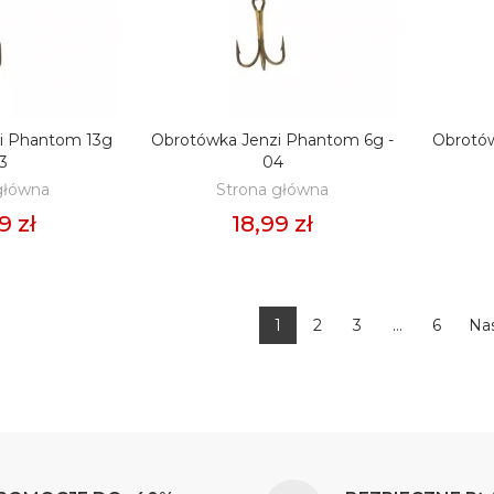
i Phantom 13g
Obrotówka Jenzi Phantom 6g -
Obrotó
O KOSZYKA
DODAJ DO KOSZYKA
D
03
04
główna
Strona główna
9 zł
18,99 zł
1
2
3
…
6
Na