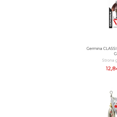
Germina CLASSIC
DODAJ D
G
Strona 
12,8