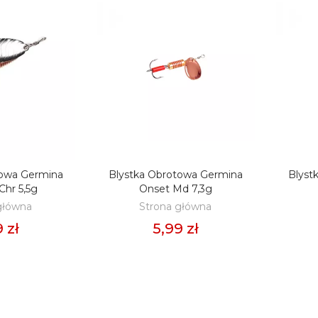
towa Germina
Blystka Obrotowa Germina
Blyst
O KOSZYKA
DODAJ DO KOSZYKA
D
hr 5,5g
Onset Md 7,3g
główna
Strona główna
 zł
5,99 zł
llet FEEDER BAIT
Pellet OSMO Pro Pellet
m 800g - Sweet
Dark 2mm 900g
rn