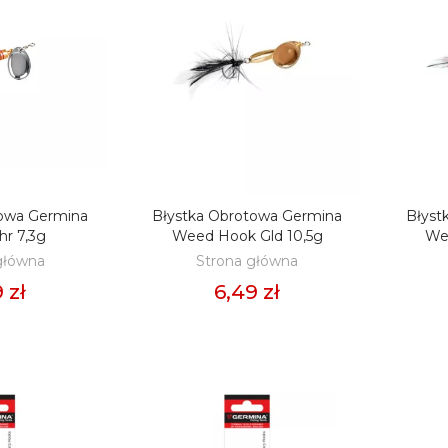
22,50 zł
99 zł
llet FEEDER BAIT
Pellet FEEDER BAIT
m 800g -
2mm 800g - F1
uskawka
Ochotka & Konopia
99 zł
21,99 zł
llet FEEDER BAIT
Pellet FEEDER BAIT
towa Germina
Błystka Obrotowa Germina
Błyst
O KOSZYKA
DODAJ DO KOSZYKA
D
estige 2mm 800g -
2mm 800g - R-72
hr 7,3g
Weed Hook Gld 10,5g
We
k Natural
Brzoskwinia & Ananas
główna
Strona główna
99 zł
21,99 zł
 zł
6,49 zł