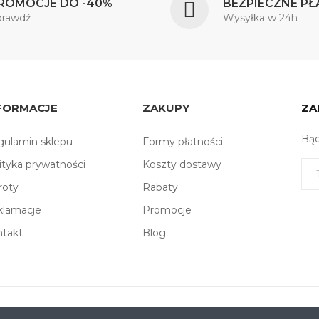
ROMOCJE DO -40%
BEZPIECZNE PŁ
prawdź
Wysyłka w 24h
FORMACJE
ZAKUPY
ZA
Bąd
ulamin sklepu
Formy płatności
ityka prywatności
Koszty dostawy
roty
Rabaty
klamacje
Promocje
ntakt
Blog