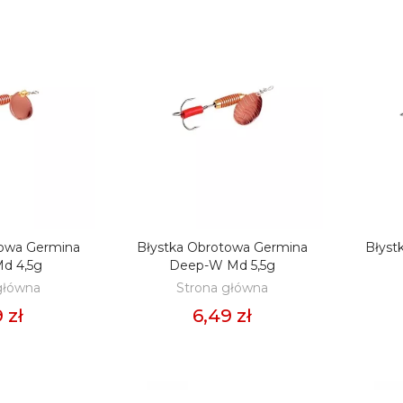
towa Germina
Błystka Obrotowa Germina
Błyst
O KOSZYKA
DODAJ DO KOSZYKA
D
Md 4,5g
Deep-W Md 5,5g
główna
Strona główna
 zł
6,49 zł