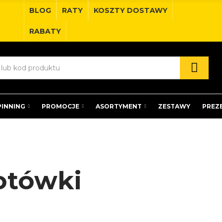
BLOG
RATY
KOSZTY DOSTAWY
RABATY
PINNING
PROMOCJE
ASORTYMENT
ZESTAWY
PREZ
otówki