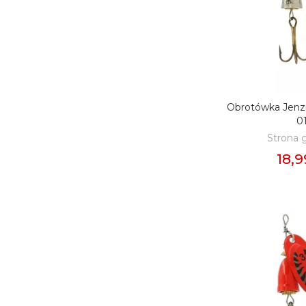
Obrotówka Jenz
DODAJ D
0
Strona 
18,9