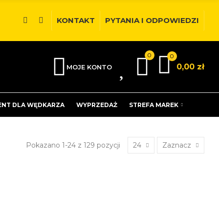
KONTAKT
PYTANIA I ODPOWIEDZI
0
0
0
0,00 zł
MOJE KONTO
ENT DLA WĘDKARZA
WYPRZEDAŻ
STREFA MAREK
Pokazano 1-24 z 129 pozycji
24
Zaznacz