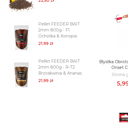
22,50 zł
21,
Pellet FEEDER BAIT
Pe
2mm 800g - F1
2m
Ochotka & Konopia
Tr
21,99 zł
21,
Pellet FEEDER BAIT
Pe
Blystka Obro
DODAJ D
2mm 800g - R-72
Pr
Onset C
Brzoskwinia & Ananas
Dar
Strona 
21,99 zł
21,
5,99