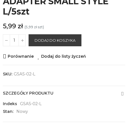
ADAPTER SMALL STYLE
L/5szt
5,99 zł
(5,99 zł szt)
DODAJ DO KOSZYKA
Porównanie
Dodaj do listy życzeń
SKU:
GSAS-02-L
SZCZEGÓŁY PRODUKTU
Indeks
GSAS-02-L
Stan:
Nowy