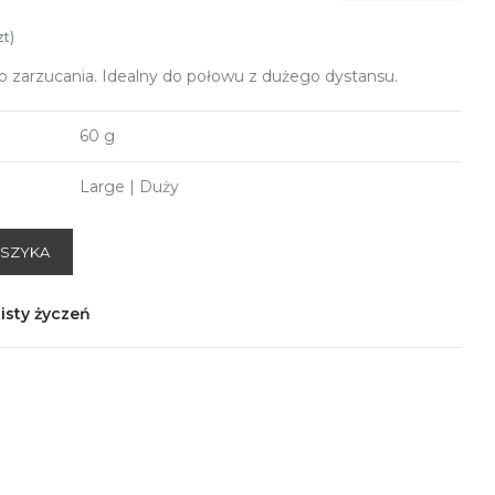
zt)
 zarzucania. Idealny do połowu z dużego dystansu.
60 g
Large | Duży
OSZYKA
isty życzeń