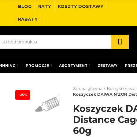
BLOG
RATY
KOSZTY DOSTAWY
RABATY
PINNING
PROMOCJE
ASORTYMENT
ZESTAWY
PREZ
Strona główna
Koszyki / ciężar
Koszyczek DAIWA N’ZON Dist
-25%
Koszyczek D
Distance Cag
60g