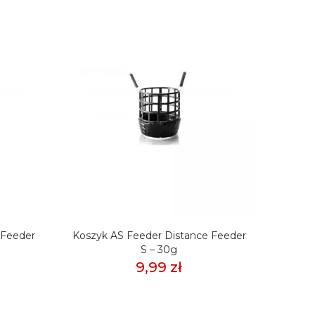
BRAK 
 Feeder
Koszyk AS Feeder Distance Feeder
Koszy
S – 30g
We
9,99 zł