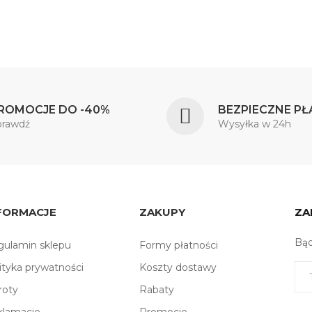
ROMOCJE DO -40%
BEZPIECZNE PŁ
prawdź
Wysyłka w 24h
FORMACJE
ZAKUPY
ZA
Bąd
ulamin sklepu
Formy płatności
ityka prywatności
Koszty dostawy
roty
Rabaty