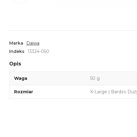
Marka
Daiwa
Indeks
13324-050
Opis
Waga
50 g
Rozmiar
X-Large | Bardzo Duż