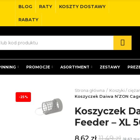
BLOG
RATY
KOSZTY DOSTAWY
RABATY
PINNING
PROMOCJE
ASORTYMENT
ZESTAWY
PREZ
Strona główna
Koszyki / ciężar
Koszyczek Daiwa N’ZON Cage
-25%
Koszyczek D
Feeder – XL 
8,62 zł
11,49 zł
(8,62 zł s