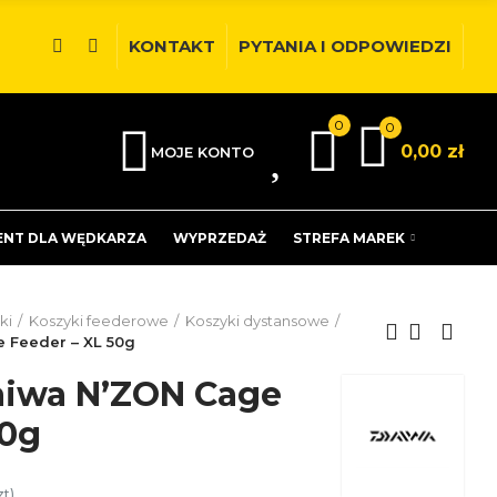
KONTAKT
PYTANIA I ODPOWIEDZI
0
0
0
0,00 zł
MOJE KONTO
ENT DLA WĘDKARZA
WYPRZEDAŻ
STREFA MAREK
ki
Koszyki feederowe
Koszyki dystansowe
 Feeder – XL 50g
aiwa N’ZON Cage
50g
zt)