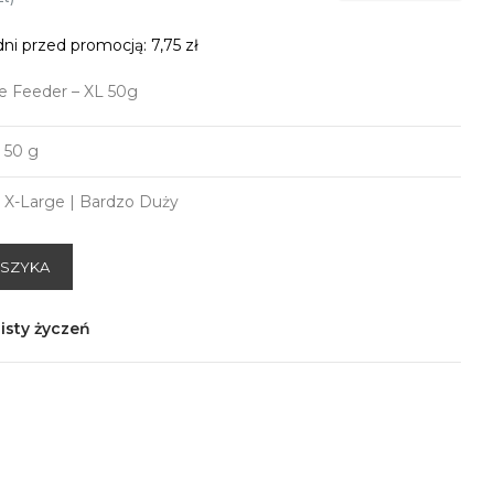
dni przed promocją:
7,75 zł
 Feeder – XL 50g
50 g
X-Large | Bardzo Duży
OSZYKA
isty życzeń