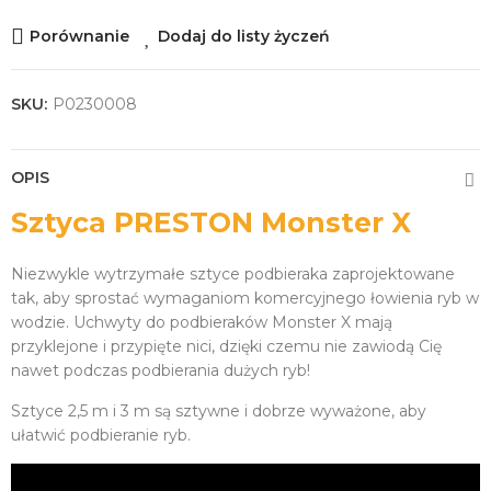
Porównanie
Dodaj do listy życzeń
SKU:
P0230008
OPIS
Sztyca PRESTON Monster X
Niezwykle wytrzymałe sztyce podbieraka zaprojektowane
tak, aby sprostać wymaganiom komercyjnego łowienia ryb w
wodzie. Uchwyty do podbieraków Monster X mają
przyklejone i przypięte nici, dzięki czemu nie zawiodą Cię
nawet podczas podbierania dużych ryb!
Sztyce 2,5 m i 3 m są sztywne i dobrze wyważone, aby
ułatwić podbieranie ryb.