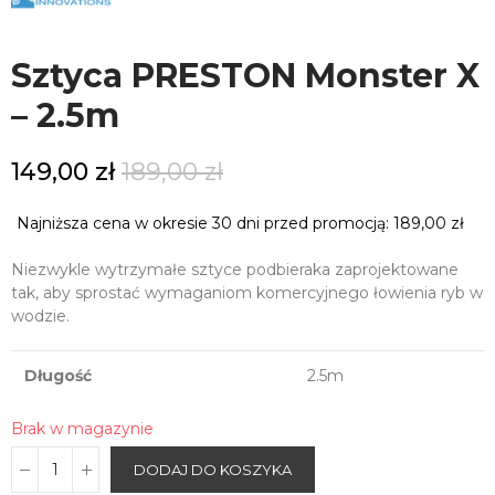
Sztyca PRESTON Monster X
– 2.5m
149,00 zł
189,00 zł
Najniższa cena w okresie 30 dni przed promocją:
189,00 zł
Niezwykle wytrzymałe sztyce podbieraka zaprojektowane
tak, aby sprostać wymaganiom komercyjnego łowienia ryb w
wodzie.
Długość
2.5m
Brak w magazynie
DODAJ DO KOSZYKA