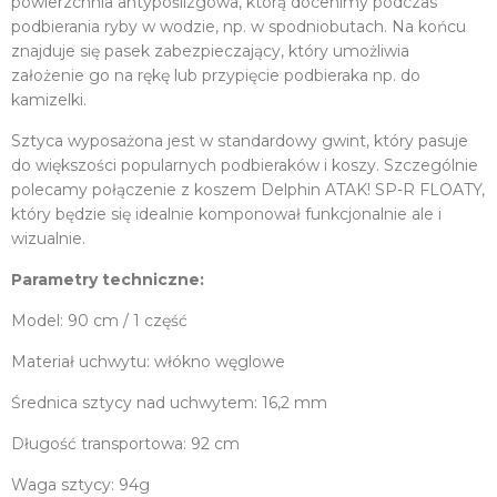
powierzchnia antypoślizgowa, którą docenimy podczas
podbierania ryby w wodzie, np. w spodniobutach. Na końcu
znajduje się pasek zabezpieczający, który umożliwia
założenie go na rękę lub przypięcie podbieraka np. do
kamizelki.
Sztyca wyposażona jest w standardowy gwint, który pasuje
do większości popularnych podbieraków i koszy. Szczególnie
polecamy połączenie z koszem Delphin ATAK! SP-R FLOATY,
który będzie się idealnie komponował funkcjonalnie ale i
wizualnie.
Parametry techniczne:
Model: 90 cm / 1 część
Materiał uchwytu: włókno węglowe
Średnica sztycy nad uchwytem: 16,2 mm
Długość transportowa: 92 cm
Waga sztycy: 94g