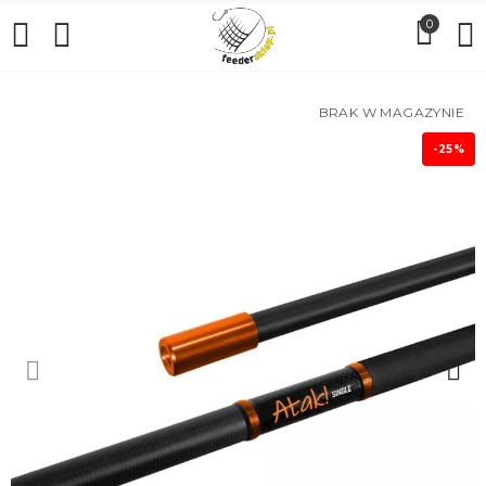
0
BRAK W MAGAZYNIE
-25%