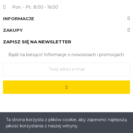
Pon. - Pt.: 8:00 - 16:00
INFORMACJE
ZAKUPY
ZAPISZ SIĘ NA NEWSLETTER
Bądź na bieżąco! Informacje o nowościach i promocjach.
Ta strona korzysta z plików cookie, aby zapewnić najlepszą
jakość korzystania z naszej witryny.
Copyright © 2022. All Rights Reserved - Feedersklep Sp. z
o.o. Kościuszki 3, 83-130 Pelplin