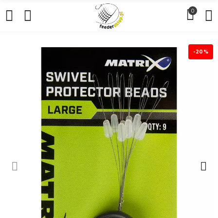
0
-20%