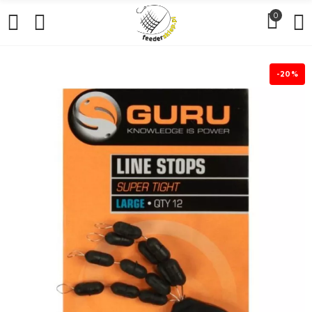
0
-20%