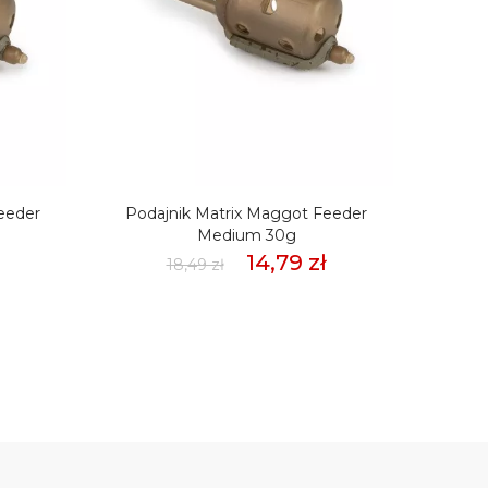
eeder
Podajnik Matrix Maggot Feeder
Poda
Medium 30g
14,79 zł
18,49 zł