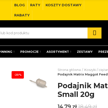
BLOG
RATY
KOSZTY DOSTAWY
RABATY
PINNING
PROMOCJE
ASORTYMENT
ZESTAWY
PREZ
Strona główna
Koszyki / ciężar
Podajnik Matrix Maggot Feed
-20%
Podajnik Mat
Small 20g
14,79 zł
18,49 zł