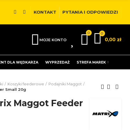
KONTAKT
PYTANIA I ODPOWIEDZI
0
0
0
0,00 zł
MOJE KONTO
ENT DLA WĘDKARZA
WYPRZEDAŻ
STREFA MAREK
ki
Koszyki feederowe
Podajniki Maggot
er Small 20g
rix Maggot Feeder