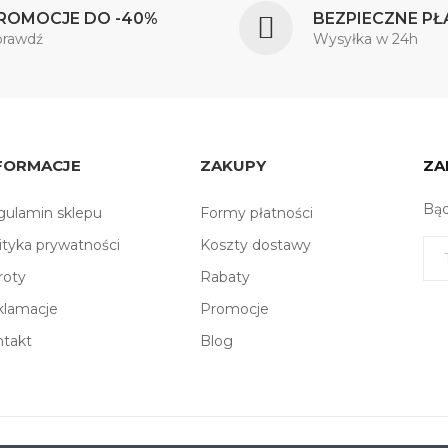
ROMOCJE DO -40%
BEZPIECZNE PŁ
prawdź
Wysyłka w 24h
FORMACJE
ZAKUPY
ZA
Bąd
ulamin sklepu
Formy płatności
ityka prywatności
Koszty dostawy
roty
Rabaty
klamacje
Promocje
ntakt
Blog