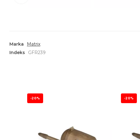
Marka
Matrix
Indeks
GFR239
-20%
-20%