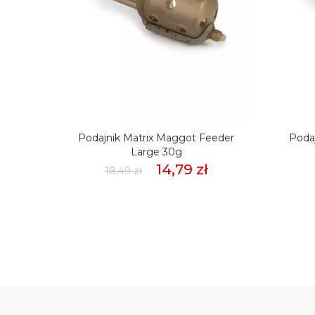
Line
Podajnik Matrix Maggot Feeder
Poda
5g
Large 30g
14,79 zł
18,49 zł