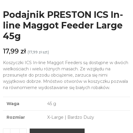
Podajnik PRESTON ICS In-
line Maggot Feeder Large
45g
17,99 zł
(17,99 zł szt)
Koszyczki ICS In-line Maggot Feeders są dostępne w dwóch
wielkościach i wielu różnych masach. Ze względu na
przesunięte do przodu obciążenie, zarzuca się nimi
wyjątkowo dobrze. Mnóstwo otworów w koszyczku pozwala
na równomierne wydostawanie się białych robaków.
Waga
45 g
Rozmiar
X-Large | Bardzo Duży