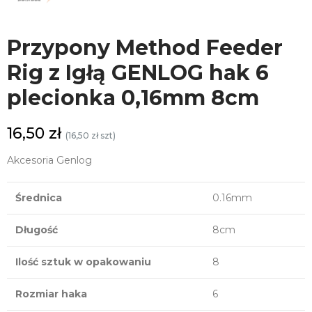
Przypony Method Feeder
Rig z Igłą GENLOG hak 6
plecionka 0,16mm 8cm
16,50 zł
(16,50 zł szt)
Akcesoria Genlog
Średnica
0.16mm
Długość
8cm
Ilość sztuk w opakowaniu
8
Rozmiar haka
6