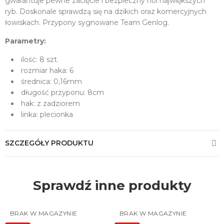
gwarantuje pewne zacięcie i bezpieczny hol największych
ryb. Doskonale sprawdzą się na dzikich oraz komercyjnych
łowiskach. Przypony sygnowane Team Genlog.
Parametry:
ilość: 8 szt.
rozmiar haka: 6
średnica: 0,16mm
długość przyponu: 8cm
hak: z zadziorem
linka: plecionka
SZCZEGÓŁY PRODUKTU
Sprawdź inne produkty
BRAK W MAGAZYNIE
BRAK W MAGAZYNIE