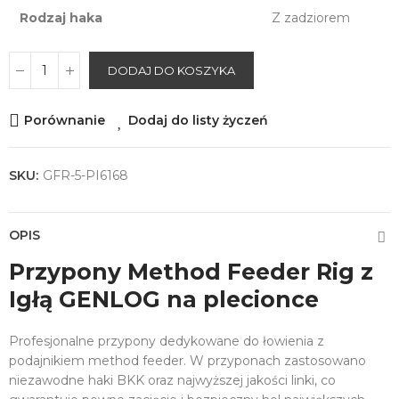
Rodzaj haka
Z zadziorem
DODAJ DO KOSZYKA
Porównanie
Dodaj do listy życzeń
SKU:
GFR-5-PI6168
OPIS
Przypony Method Feeder Rig z
Igłą GENLOG na plecionce
Profesjonalne przypony dedykowane do łowienia z
podajnikiem method feeder. W przyponach zastosowano
niezawodne haki BKK oraz najwyższej jakości linki, co