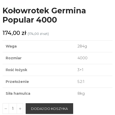
Kołowrotek Germina
Popular 4000
174,00 zł
(174,00 zł szt)
Waga
284g
Rozmiar
4000
Ilość łożysk
3+1
Przełożenie
5.2:1
Siła hamulca
8kg
DODAJ DO KOSZYKA