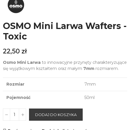
OSMO Mini Larwa Wafters -
Toxic
22,50 zł
Osmo Mini Larwa
to innowacyjne przynęty charakteryzujące
się wyjątkowym kształtem oraz małym
7mm
rozmiarem.
Rozmiar
7mm
Pojemność
50ml
DODAJ DO KOSZYKA