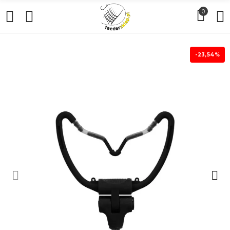
0
-23,54%