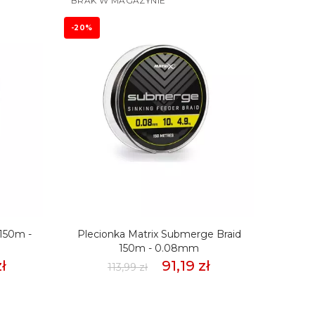
BRAK W MAGAZYNIE
-20%
-20%
 150m -
Plecionka Matrix Submerge Braid
Pleci
150m - 0.08mm
ł
91,19 zł
113,99 zł