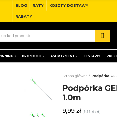
BLOG
RATY
KOSZTY DOSTAWY
RABATY
PINNING
PROMOCJE
ASORTYMENT
ZESTAWY
PREZ
Strona główna
Podpórka GER
Podpórka GE
1.0m
9,99 zł
(9,99 zł szt)