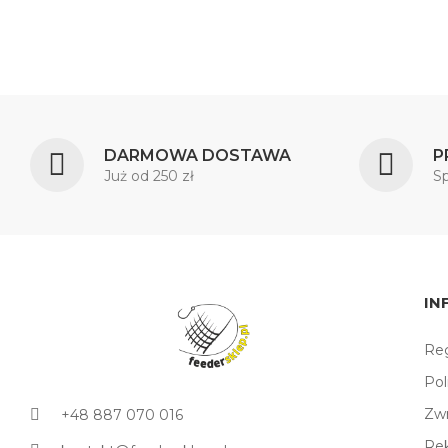
DARMOWA DOSTAWA
P
Już od 250 zł
S
IN
Reg
Pol
Zw
+48 887 070 016
Re