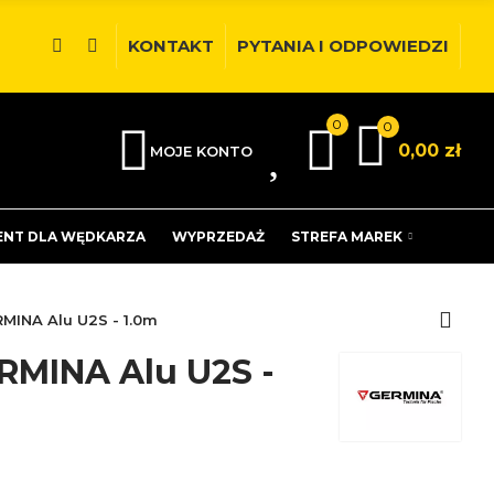
KONTAKT
PYTANIA I ODPOWIEDZI
0
0
0
0,00 zł
MOJE KONTO
ENT DLA WĘDKARZA
WYPRZEDAŻ
STREFA MAREK
MINA Alu U2S - 1.0m
RMINA Alu U2S -