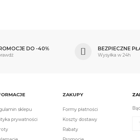
ROMOCJE DO -40%
BEZPIECZNE PŁ
prawdź
Wysyłka w 24h
FORMACJE
ZAKUPY
ZA
Bąd
ulamin sklepu
Formy płatności
ityka prywatności
Koszty dostawy
roty
Rabaty
klamacje
Promocje