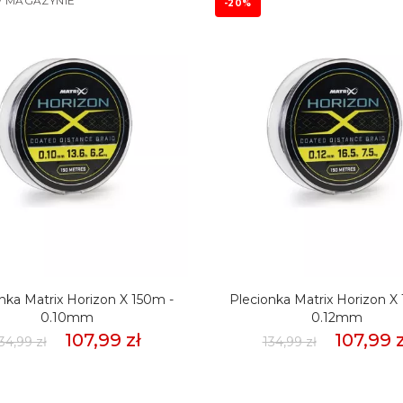
 MAGAZYNIE
-20%
nka Matrix Horizon X 150m -
Plecionka Matrix Horizon X
0.10mm
0.12mm
107,99 zł
107,99 z
34,99 zł
134,99 zł