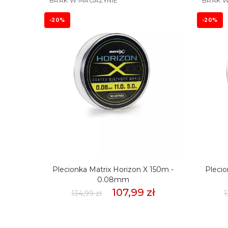
BRAK W MAGAZYNIE
BRAK W
-20%
-20%
mmSło
Plecionka Matrix Horizon X 150m -
Plecio
weet
0.08mm
107,99 zł
134,99 zł
1