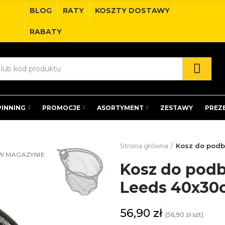
BLOG
RATY
KOSZTY DOSTAWY
RABATY
PINNING
PROMOCJE
ASORTYMENT
ZESTAWY
PREZ
Strona główna
Kosz do podb
W MAGAZYNIE
Kosz do pod
Leeds 40x30
56,90 zł
(56,90 zł szt)