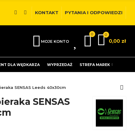
KONTAKT
PYTANIA I ODPOWIEDZI
0
0
0
0,00 zł
MOJE KONTO
ENT DLA WĘDKARZA
WYPRZEDAŻ
STREFA MAREK
ieraka SENSAS Leeds 40x30cm
bieraka SENSAS
cm