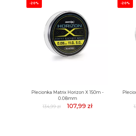
-20%
-20%
mmSło
Plecionka Matrix Horizon X 150m -
Plecio
weet
0.08mm
107,99 zł
134,99 zł
1