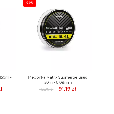
-20%
 150m -
Plecionka Matrix Submerge Braid
Pleci
150m - 0.08mm
ł
91,19 zł
113,99 zł