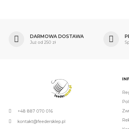
DARMOWA DOSTAWA
P
Już od 250 zł
S
IN
Reg
Pol
Zw
+48 887 070 016
Re
kontakt@feedersklep.pl