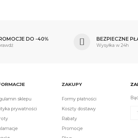
ROMOCJE DO -40%
BEZPIECZNE PŁ
prawdź
Wysyłka w 24h
FORMACJE
ZAKUPY
ZA
Bąd
ulamin sklepu
Formy płatności
ityka prywatności
Koszty dostawy
roty
Rabaty
klamacje
Promocje