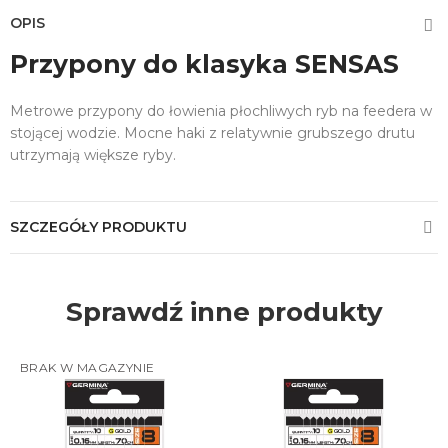
OPIS
Przypony do klasyka SENSAS
Metrowe przypony do łowienia płochliwych ryb na feedera w
stojącej wodzie. Mocne haki z relatywnie grubszego drutu
utrzymają większe ryby.
SZCZEGÓŁY PRODUKTU
Sprawdź inne produkty
BRAK W MAGAZYNIE