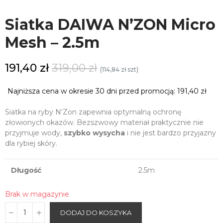
Siatka DAIWA N’ZON Micro
Mesh – 2.5m
191,40 zł
319,00 zł
(114,84 zł szt)
Najniższa cena w okresie 30 dni przed promocją:
191,40 zł
Siatka na ryby N‘Zon zapewnia optymalną ochronę
złowionych okazów. Bezszwowy materiał praktycznie nie
przyjmuje wody,
szybko wysycha
i nie jest bardzo przyjazny
dla rybiej skóry.
Długość
2.5m
Brak w magazynie
DODAJ DO KOSZYKA