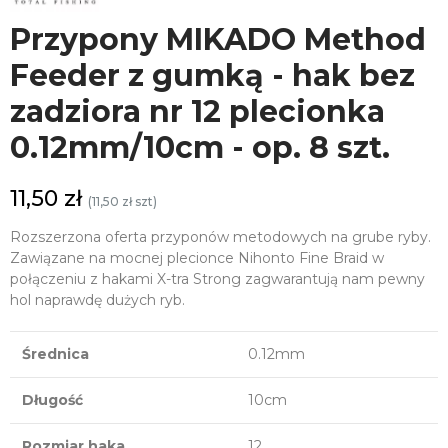
Przypony MIKADO Method
Feeder z gumką - hak bez
zadziora nr 12 plecionka
0.12mm/10cm - op. 8 szt.
11,50 zł
(11,50 zł szt)
Rozszerzona oferta przyponów metodowych na grube ryby.
Zawiązane na mocnej plecionce Nihonto Fine Braid w
połączeniu z hakami X-tra Strong zagwarantują nam pewny
hol naprawdę dużych ryb.
Średnica
0.12mm
Długość
10cm
Rozmiar haka
12