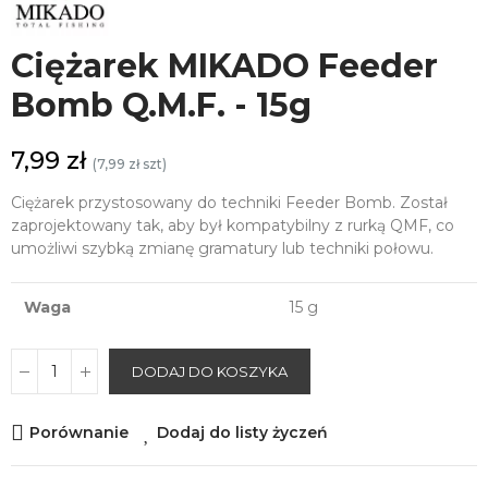
Ciężarek MIKADO Feeder
Bomb Q.M.F. - 15g
7,99 zł
(7,99 zł szt)
Ciężarek przystosowany do techniki Feeder Bomb. Został
zaprojektowany tak, aby był kompatybilny z rurką QMF, co
umożliwi szybką zmianę gramatury lub techniki połowu.
Waga
15 g
DODAJ DO KOSZYKA
Porównanie
Dodaj do listy życzeń