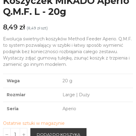
Koszyczek MIKADO Aperio
Q.M.F. L - 20g
8,49 zł
(8,49 zł szt)
Ewolucja świetnych koszyków Method Feeder Aperio. Q.M.F.
to system pozwalający w szybki i łatwy sposób wymienić
podajnik bez konieczności rozbrajania całego zestawu.
Wystaczy zdjąć gumową tulejkę, zsunąć koszyk z trzpienia i
zamienić go innym modelem.
Waga
20 g
Rozmiar
Large | Duży
Seria
Aperio
Ostatnie sztuki w magazynie
DODAJ DO KOSZYKA