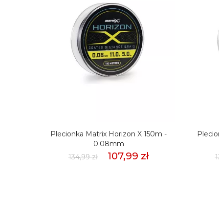
mmSło
Plecionka Matrix Horizon X 150m -
Plecio
weet
0.08mm
107,99 zł
134,99 zł
1