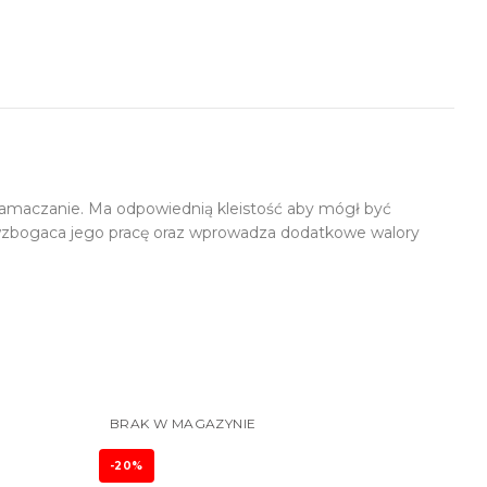
namaczanie. Ma odpowiednią kleistość aby mógł być
 wzbogaca jego pracę oraz wprowadza dodatkowe walory
BRAK W MAGAZYNIE
-20%
-20%