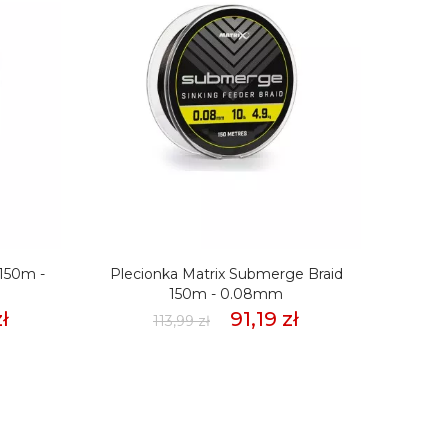
 150m -
Plecionka Matrix Submerge Braid
Pleci
150m - 0.08mm
ł
91,19 zł
113,99 zł