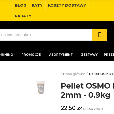
BLOG
RATY
KOSZTY DOSTAWY
RABATY
PINNING
PROMOCJE
ASORTYMENT
ZESTAWY
PREZ
Strona główna
Pellet OSMO P
Pellet OSMO 
2mm - 0.9kg
22,50 zł
(22,50 zł szt)