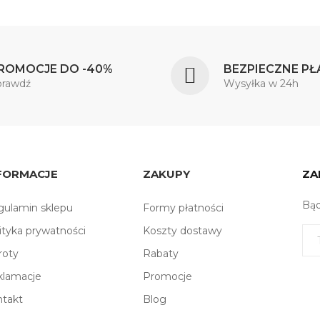
ROMOCJE DO -40%
BEZPIECZNE PŁ
prawdź
Wysyłka w 24h
FORMACJE
ZAKUPY
ZA
Bąd
ulamin sklepu
Formy płatności
ityka prywatności
Koszty dostawy
roty
Rabaty
klamacje
Promocje
ntakt
Blog