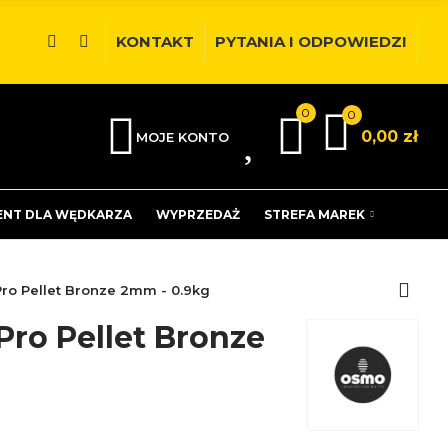
KONTAKT
PYTANIA I ODPOWIEDZI
0
0
0
0,00 zł
MOJE KONTO
ENT DLA WĘDKARZA
WYPRZEDAŻ
STREFA MAREK
ro Pellet Bronze 2mm - 0.9kg
Pro Pellet Bronze