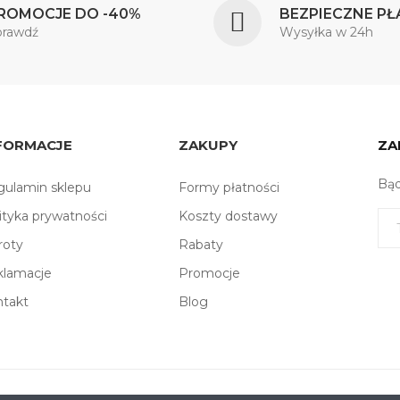
ROMOCJE DO -40%
BEZPIECZNE PŁ
prawdź
Wysyłka w 24h
FORMACJE
ZAKUPY
ZA
Bąd
ulamin sklepu
Formy płatności
ityka prywatności
Koszty dostawy
roty
Rabaty
klamacje
Promocje
ntakt
Blog