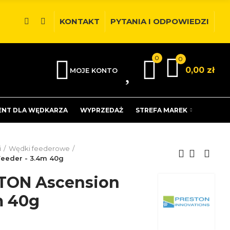
KONTAKT
PYTANIA I ODPOWIEDZI
0
0
0
0,00 zł
MOJE KONTO
ENT DLA WĘDKARZA
WYPRZEDAŻ
STREFA MAREK
i
Wędki feederowe
eeder - 3.4m 40g
TON Ascension
m 40g