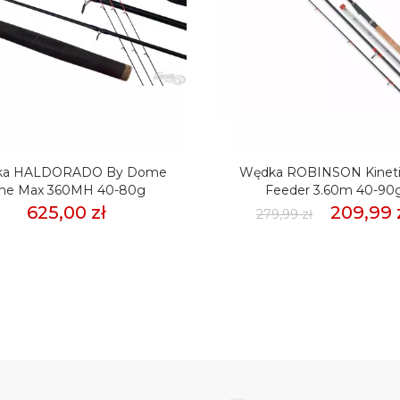
ka HALDORADO By Dome
Wędka ROBINSON Kineti
ine Max 360MH 40-80g
Feeder 3.60m 40-90
625,00 zł
209,99 
279,99 zł