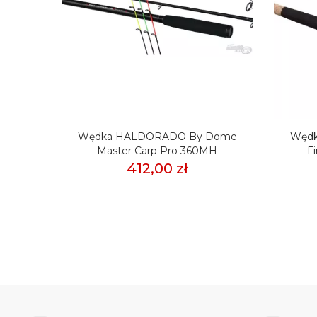
Method
Wędka HALDORADO By Dome
Węd
Master Carp Pro 360MH
F
ł
412,00 zł