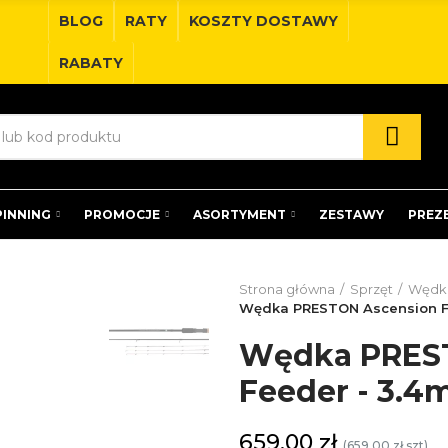
BLOG
RATY
KOSZTY DOSTAWY
RABATY
PINNING
PROMOCJE
ASORTYMENT
ZESTAWY
PREZ
Strona główna
Sprzęt
Wędk
Wędka PRESTON Ascension F
Wędka PRES
Feeder - 3.4
659,00 zł
(659,00 zł szt)