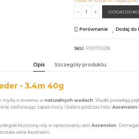
Ostatnie sztuki w magazynie
DODAJ DO K
Porównanie
Dodaj do l
SKU:
P0070028
Opis
Szczegóły produktu
der - 3.4m 40g
z myślą o łowieniu w
naturalnych wodach
. Wędki posiadają pię
eśnie zachowując zapas mocy i balans podczas holu.
Ascension
degrali kluczową rolę w opracowaniu serii
Ascension
. Domagali
ostała seria Ascension.