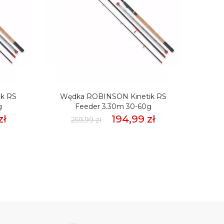
k RS
Wędka ROBINSON Kinetik RS
Wędk
g
Feeder 3.30m 30-60g
zł
194,99 zł
259,99 zł