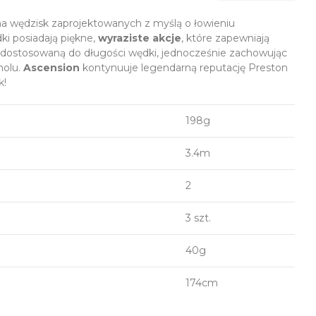
na wędzisk zaprojektowanych z myślą o łowieniu
ki posiadają piękne,
wyraziste akcje
, które zapewniają
 dostosowaną do długości wędki, jednocześnie zachowując
holu.
Ascension
kontynuuje legendarną reputację Preston
k!
198g
3.4m
2
3 szt.
40g
174cm