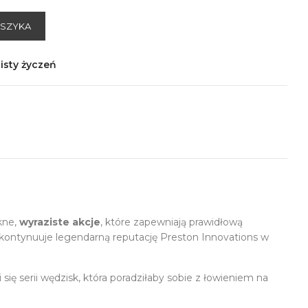
OSZYKA
isty życzeń
kne,
wyraziste akcje
, które zapewniają prawidłową
kontynuuje legendarną reputację Preston Innovations w
 się serii wędzisk, która poradziłaby sobie z łowieniem na