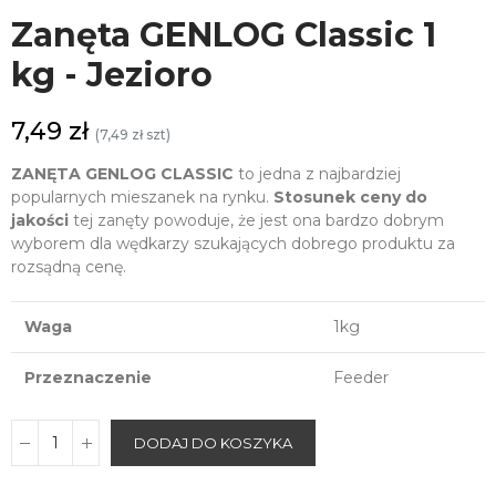
Zanęta GENLOG Classic 1
kg - Jezioro
7,49 zł
(7,49 zł szt)
ZANĘTA GENLOG CLASSIC
to jedna z najbardziej
popularnych mieszanek na rynku.
Stosunek ceny do
jakości
tej zanęty powoduje, że jest ona bardzo dobrym
wyborem dla wędkarzy szukających dobrego produktu za
rozsądną cenę.
Waga
1kg
Przeznaczenie
Feeder
DODAJ DO KOSZYKA