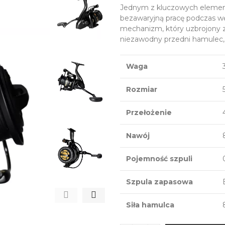
Jednym z kluczowych element
bezawaryjną pracę podczas 
mechanizm, który uzbrojony zos
niezawodny przedni hamulec, s
Waga
Rozmiar
Przełożenie
Nawój
Pojemność szpuli
Szpula zapasowa
Siła hamulca