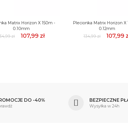
nka Matrix Horizon X 150m -
Plecionka Matrix Horizon X
0.10mm
0.12mm
107,99 zł
107,99 z
34,99 zł
134,99 zł
ROMOCJE DO -40%
BEZPIECZNE PŁ
prawdź
Wysyłka w 24h