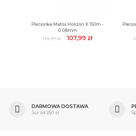
mmSło
Plecionka Matrix Horizon X 150m -
Plecio
weet
0.08mm
107,99 zł
134,99 zł
1
DARMOWA DOSTAWA
P
Już od 250 zł
S