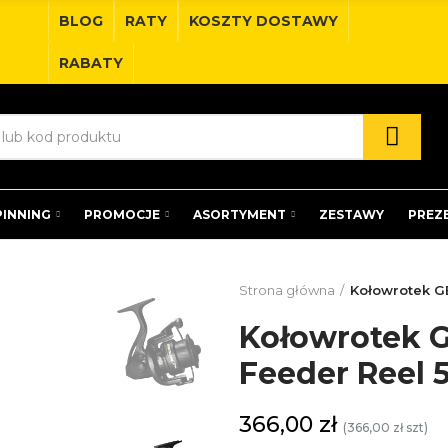
BLOG
RATY
KOSZTY DOSTAWY
RABATY
PINNING
PROMOCJE
ASORTYMENT
ZESTAWY
PREZ
Strona główna
Kołowrotek G
Kołowrotek 
Feeder Reel 
366,00 zł
(366,00 zł szt)