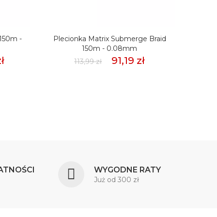
 150m -
Plecionka Matrix Submerge Braid
Pleci
150m - 0.08mm
ł
91,19 zł
113,99 zł
ATNOŚCI
WYGODNE RATY
Już od 300 zł