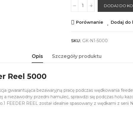
DODAJ DO K
Porównanie
Dodaj do l
SKU:
GK-N1-5000
Opis
Szczegóły produktu
r Reel 5000
cja gwarantująca bezawaryjną pracę podczas wędkowania feed
ewnej a niezawodny przedni hamulec, sprawdzi się podczas holu ka
.1 FEEDER REEL został idealnie spasowany z wędkami z serii N