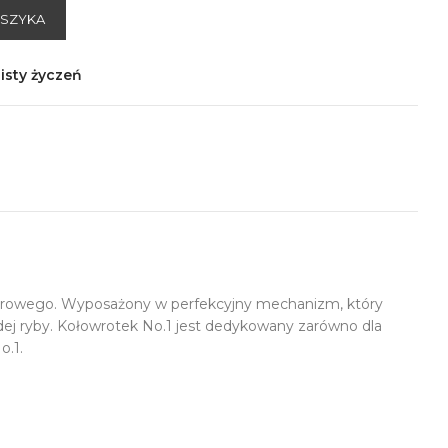
OSZYKA
isty życzeń
erowego. Wyposażony w perfekcyjny mechanizm, który
żdej ryby. Kołowrotek No.1 jest dedykowany zarówno dla
o.1.