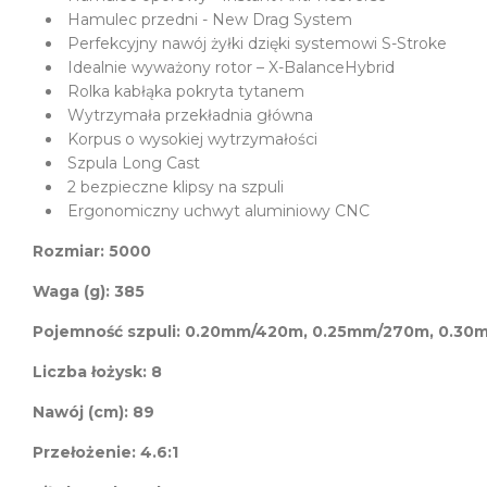
Hamulec przedni - New Drag System
Perfekcyjny nawój żyłki dzięki systemowi S-Stroke
Idealnie wyważony rotor – X-BalanceHybrid
Rolka kabłąka pokryta tytanem
Wytrzymała przekładnia główna
Korpus o wysokiej wytrzymałości
Szpula Long Cast
2 bezpieczne klipsy na szpuli
Ergonomiczny uchwyt aluminiowy CNC
Rozmiar: 5000
Waga (g): 385
Pojemność szpuli: 0.20mm/420m, 0.25mm/270m, 0.30
Liczba łożysk: 8
Nawój (cm): 89
Przełożenie: 4.6:1