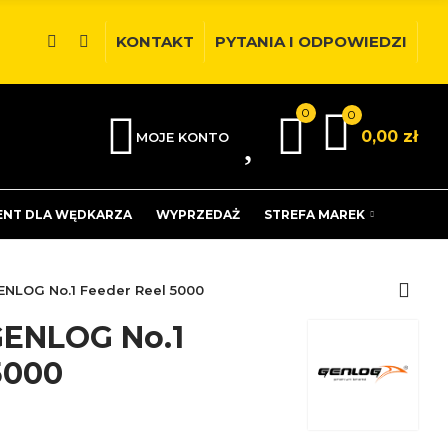
KONTAKT
PYTANIA I ODPOWIEDZI
0
0
0
0,00 zł
MOJE KONTO
ENT DLA WĘDKARZA
WYPRZEDAŻ
STREFA MAREK
ENLOG No.1 Feeder Reel 5000
GENLOG No.1
5000