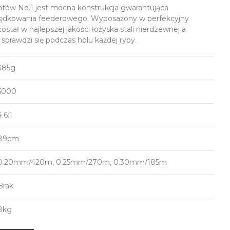
ów No.1 jest mocna konstrukcja gwarantująca
wędkowania feederowego. Wyposażony w perfekcyjny
tał w najlepszej jakości łożyska stali nierdzewnej a
prawdzi się podczas holu każdej ryby.
385g
5000
4.6:1
89cm
0.20mm/420m, 0.25mm/270m, 0.30mm/185m
Brak
8kg