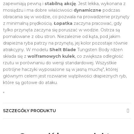
zapewniają pewną i
stabilną akcję
. Jest lekka, wykonana z
mosiądzu i ma dobre właściwości
dynamiczne
podczas
obracania się w wodzie, co pozwala na prowadzenie przynęty
z minimalną prędkością.
Łopatka
zaczyna pracować, gdy
tylko przynęta zaczyna się poruszać w wodzie. Ostrza są
pomalowane z obu stron. Niezależnie od kąta, pod jakim
drapieżna ryba patrzy na przynętę, jej kolor pozostaje równie
atrakcyjny. W modelu
Shelt Blade
Tungsten Body rdzeń
składa się z
wolframowych kulek
, co zwiększa odległość
rzutu w porównaniu do wersji standardowej. Wszystkie
potrójne haczyki wyposażone są w jasną muchę", której
głównym celem jest rozwianie wątpliwości drapieżnych ryb,
które są gotowe do ataku.
"
SZCZEGÓŁY PRODUKTU