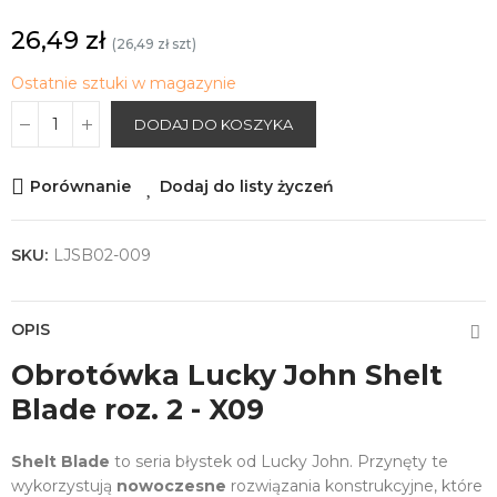
26,49 zł
(26,49 zł szt)
Ostatnie sztuki w magazynie
DODAJ DO KOSZYKA
Porównanie
Dodaj do listy życzeń
SKU:
LJSB02-009
OPIS
Obrotówka Lucky John Shelt
Blade roz. 2 - X09
Shelt Blade
to seria błystek od Lucky John. Przynęty te
wykorzystują
nowoczesne
rozwiązania konstrukcyjne, które