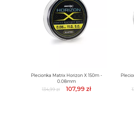
mmSło
Plecionka Matrix Horizon X 150m -
Plecio
weet
0.08mm
107,99 zł
134,99 zł
1