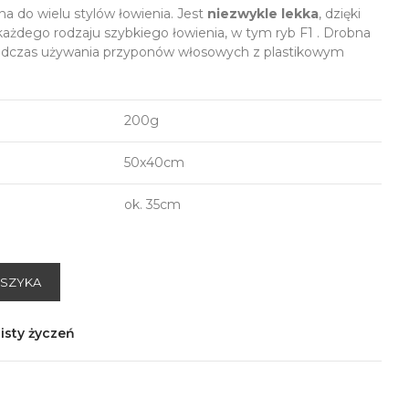
na do wielu stylów łowienia. Jest
niezwykle lekka
, dzięki
każdego rodzaju szybkiego łowienia, w tym ryb F1 . Drobna
 podczas używania przyponów włosowych z plastikowym
200g
50x40cm
ok. 35cm
OSZYKA
isty życzeń