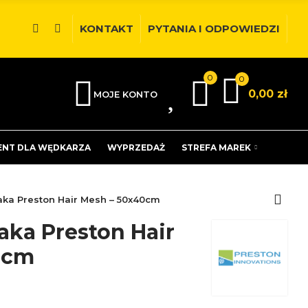
KONTAKT
PYTANIA I ODPOWIEDZI
0
0
0
0,00 zł
MOJE KONTO
ENT DLA WĘDKARZA
WYPRZEDAŻ
STREFA MAREK
aka Preston Hair Mesh – 50x40cm
aka Preston Hair
0cm