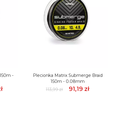
 150m -
Plecionka Matrix Submerge Braid
Pleci
150m - 0.08mm
ł
91,19 zł
113,99 zł