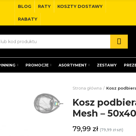
BLOG
RATY
KOSZTY DOSTAWY
RABATY
PINNING
PROMOCJE
ASORTYMENT
ZESTAWY
PREZ
Strona główna
Kosz podbier
Kosz podbier
Mesh – 50x4
79,99 zł
(79,99 zł szt)