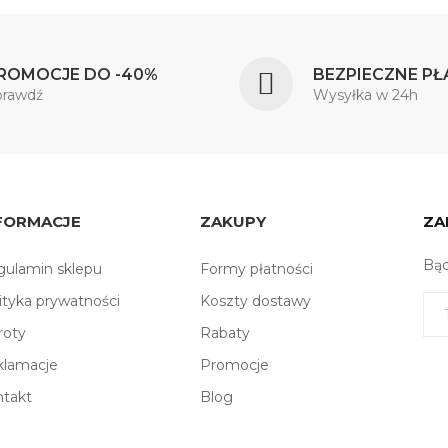
ROMOCJE DO -40%
BEZPIECZNE PŁ
prawdź
Wysyłka w 24h
FORMACJE
ZAKUPY
ZA
Bąd
ulamin sklepu
Formy płatności
ityka prywatności
Koszty dostawy
roty
Rabaty
klamacje
Promocje
ntakt
Blog