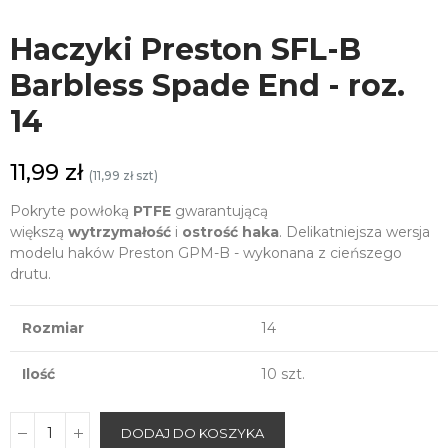
Haczyki Preston SFL-B
Barbless Spade End - roz.
14
11,99 zł
(11,99 zł szt)
Pokryte powłoką
PTFE
gwarantującą
większą
wytrzymałość
i
ostrość haka
. Delikatniejsza wersja
modelu haków Preston GPM-B - wykonana z cieńszego
drutu.
Rozmiar
14
Ilość
10 szt.
DODAJ DO KOSZYKA