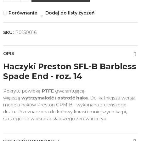
Porównanie
Dodaj do listy życzeń
SKU:
P0150016
OPIS
Haczyki Preston SFL-B Barbless
Spade End - roz. 14
Pokryte powłoką
PTFE
gwarantującą
większą
wytrzymałość
i
ostrość haka
. Delikatniejsza wersja
modelu haków Preston GPM-B - wykonana z cieńszego
drutu. Przeznaczona do kołowy karasi i mniejszych karpi,
szczególnie w okresie słabszego żerowania ryb.