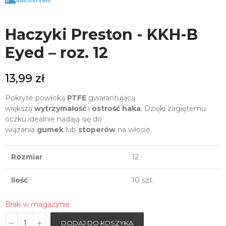
Haczyki Preston - KKH-B
Eyed – roz. 12
13,99 zł
Pokryte powłoką
PTFE
gwarantującą
większą
wytrzymałość
i
ostrość haka
. Dzięki zagiętemu
oczku idealnie nadają się do
wiązania
gumek
lub
stoperów
na włosie.
Rozmiar
12
Ilość
10 szt.
Brak w magazynie
DODAJ DO KOSZYKA