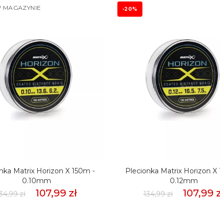
 MAGAZYNIE
-20%
nka Matrix Horizon X 150m -
Plecionka Matrix Horizon X
0.10mm
0.12mm
107,99 zł
107,99 z
34,99 zł
134,99 zł