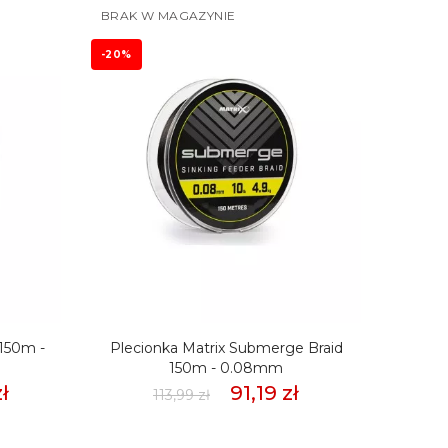
BRAK W MAGAZYNIE
-20%
-20%
 150m -
Plecionka Matrix Submerge Braid
Pleci
150m - 0.08mm
ł
91,19 zł
113,99 zł