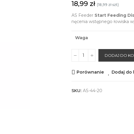
18,99 zł
(18,99 zł szt)
AS Feeder
Start Feeding D
nęcenia wstępnego łowiska w
Waga
DODAJ DO K
Porównanie
Dodaj do l
SKU:
AS-44-20