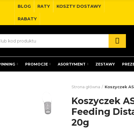
BLOG
RATY
KOSZTY DOSTAWY
RABATY
PINNING
PROMOCJE
ASORTYMENT
ZESTAWY
PREZ
Strona główna
Koszyczek AS
Koszyczek AS
Feeding Dist
20g