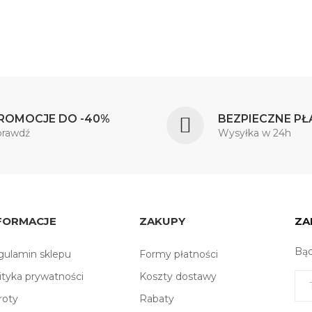
ROMOCJE DO -40%
BEZPIECZNE PŁ
prawdź
Wysyłka w 24h
FORMACJE
ZAKUPY
ZA
Bąd
ulamin sklepu
Formy płatności
ityka prywatności
Koszty dostawy
roty
Rabaty