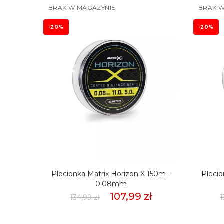
BRAK W MAGAZYNIE
BRAK W
-20%
-20%
mmSło
Plecionka Matrix Horizon X 150m -
Plecio
weet
0.08mm
107,99 zł
134,99 zł
1