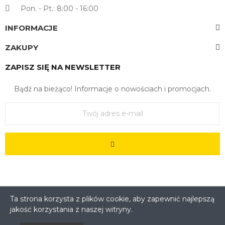
Pon. - Pt.: 8:00 - 16:00
INFORMACJE
ZAKUPY
ZAPISZ SIĘ NA NEWSLETTER
Bądź na bieżąco! Informacje o nowościach i promocjach.
Ta strona korzysta z plików cookie, aby zapewnić najlepszą
jakość korzystania z naszej witryny.
Copyright © 2022. All Rights Reserved - Feedersklep Sp. z
o.o. Kościuszki 3, 83-130 Pelplin