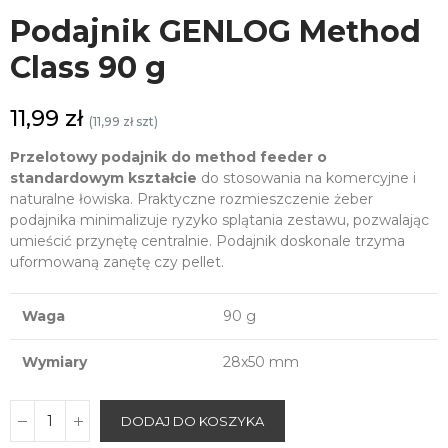
Podajnik GENLOG Method
Class 90 g
11,99 zł
(11,99 zł szt)
Przelotowy podajnik do method feeder o
standardowym kształcie
do stosowania na komercyjne i
naturalne łowiska. Praktyczne rozmieszczenie żeber
podajnika minimalizuje ryzyko splątania zestawu, pozwalając
umieścić przynętę centralnie. Podajnik doskonale trzyma
uformowaną zanętę czy pellet.
Waga
90 g
Wymiary
28x50 mm
DODAJ DO KOSZYKA