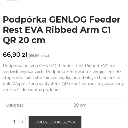
Podpórka GENLOG Feeder
Rest EVA Ribbed Arm C1
QR 20 cm
66,90 zł
(66,90 zł szt)
Podpórka boczna GENLOG Feeder Rest Ribbed EVA do
siedzisk wędkarskich. Podpórka żebrowana z wygięciem 90
stopni idealnie zabezpiecza wędkę przed silnym braniem w
bok. Wyposażona w stystem QR umożliwiającą błyskawiczny
montaż i demontaż podpórki,
Długość
20 cm
DODAJ DO KOSZYKA