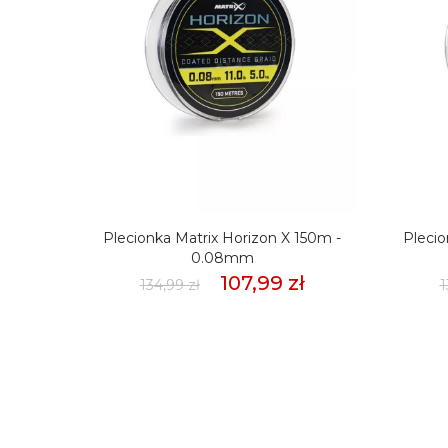
mmSło
Plecionka Matrix Horizon X 150m -
Plecio
weet
0.08mm
107,99 zł
134,99 zł
1