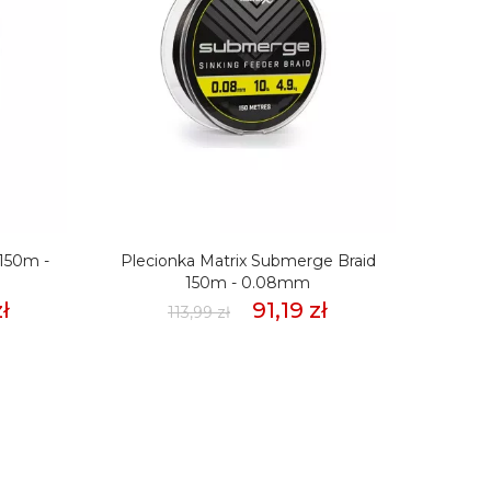
 150m -
Plecionka Matrix Submerge Braid
Pleci
150m - 0.08mm
ł
91,19 zł
113,99 zł