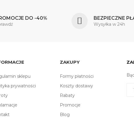
ROMOCJE DO -40%
BEZPIECZNE PŁ
prawdź
Wysyłka w 24h
FORMACJE
ZAKUPY
ZA
Bąd
ulamin sklepu
Formy płatności
ityka prywatności
Koszty dostawy
roty
Rabaty
klamacje
Promocje
ntakt
Blog