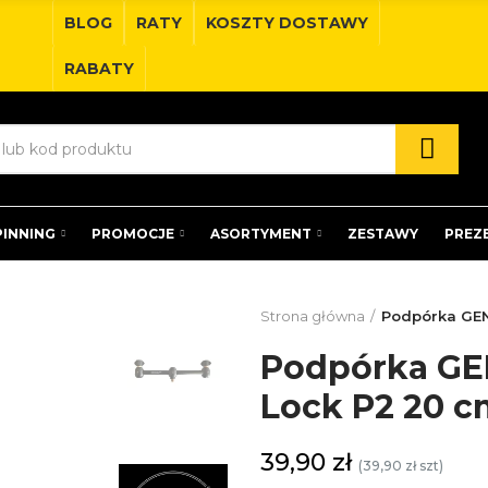
BLOG
RATY
KOSZTY DOSTAWY
RABATY
PINNING
PROMOCJE
ASORTYMENT
ZESTAWY
PREZ
Strona główna
Podpórka GEN
Podpórka GE
Lock P2 20 c
39,90 zł
(39,90 zł szt)