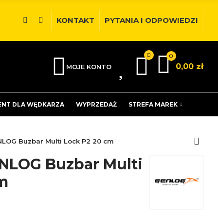
KONTAKT
PYTANIA I ODPOWIEDZI
0
0
0
0,00 zł
MOJE KONTO
ENT DLA WĘDKARZA
WYPRZEDAŻ
STREFA MAREK
LOG Buzbar Multi Lock P2 20 cm
NLOG Buzbar Multi
m