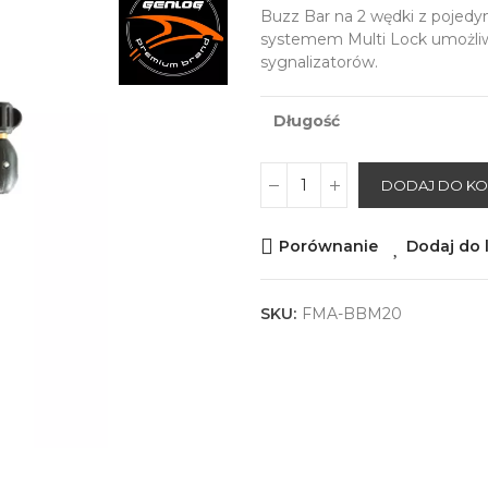
Buzz Bar na 2 wędki z pojed
systemem Multi Lock umożliw
sygnalizatorów.
Długość
DODAJ DO K
Porównanie
Dodaj do l
SKU:
FMA-BBM20