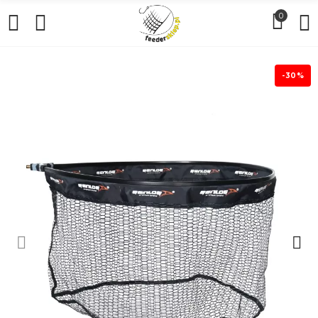
0
-30%