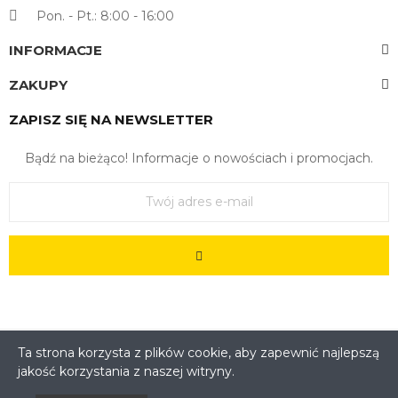
Pon. - Pt.: 8:00 - 16:00
INFORMACJE
ZAKUPY
ZAPISZ SIĘ NA NEWSLETTER
Bądź na bieżąco! Informacje o nowościach i promocjach.
Ta strona korzysta z plików cookie, aby zapewnić najlepszą
jakość korzystania z naszej witryny.
Copyright © 2022. All Rights Reserved - Feedersklep Sp. z
o.o. Kościuszki 3, 83-130 Pelplin