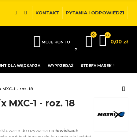
KONTAKT
PYTANIA I ODPOWIEDZI
0
0
0
0,00 zł
MOJE KONTO
ENT DLA WĘDKARZA
WYPRZEDAŻ
STREFA MAREK
 MXC-1 - roz. 18
x MXC-1 - roz. 18
jektowane do używania na
łowiskach