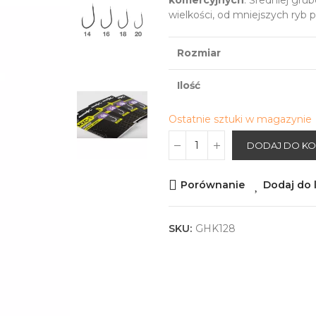
komercyjnych
. Średniej grub
wielkości, od mniejszych ryb 
Rozmiar
Ilość
Ostatnie sztuki w magazynie
DODAJ DO K
Porównanie
Dodaj do l
SKU:
GHK128