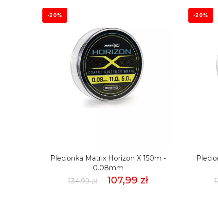
-20%
-20%
mmSło
Plecionka Matrix Horizon X 150m -
Plecio
weet
0.08mm
107,99 zł
134,99 zł
1