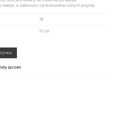
ości drut jest idealny do łowienia ryb każdej
po karpie, w zależności od stosowania różnych przynęt.
18
10 szt.
OSZYKA
isty życzeń