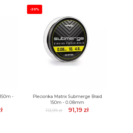
-20%
 150m -
Plecionka Matrix Submerge Braid
Pleci
150m - 0.08mm
ł
91,19 zł
113,99 zł