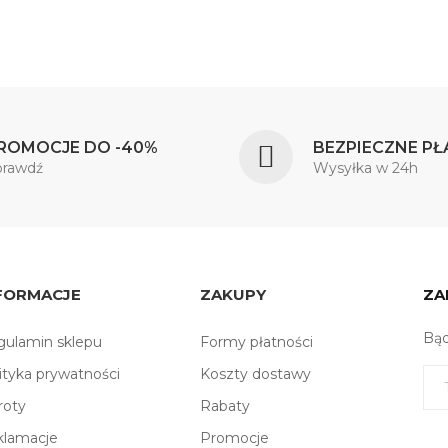
ROMOCJE DO -40%
BEZPIECZNE PŁ
prawdź
Wysyłka w 24h
FORMACJE
ZAKUPY
ZA
Bąd
ulamin sklepu
Formy płatności
ityka prywatności
Koszty dostawy
roty
Rabaty
klamacje
Promocje