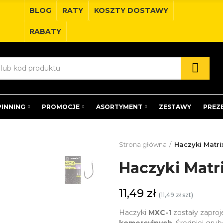
BLOG
RATY
KOSZTY DOSTAWY
RABATY
PINNING
PROMOCJE
ASORTYMENT
ZESTAWY
PREZ
Strona główna
Haczyki Matrix
Haczyki Matri
11,49 zł
(11,49 zł szt)
Haczyki
MXC-1
zostały zapro