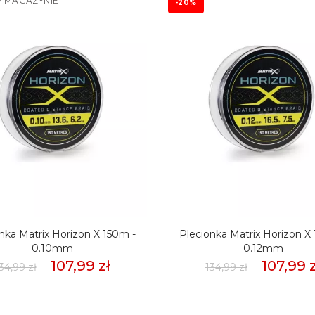
 MAGAZYNIE
-20%
nka Matrix Horizon X 150m -
Plecionka Matrix Horizon X
0.10mm
0.12mm
107,99 zł
107,99 z
34,99 zł
134,99 zł