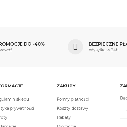
ROMOCJE DO -40%
BEZPIECZNE PŁ
prawdź
Wysyłka w 24h
FORMACJE
ZAKUPY
ZA
Bąd
ulamin sklepu
Formy płatności
ityka prywatności
Koszty dostawy
roty
Rabaty
klamacje
Promocje