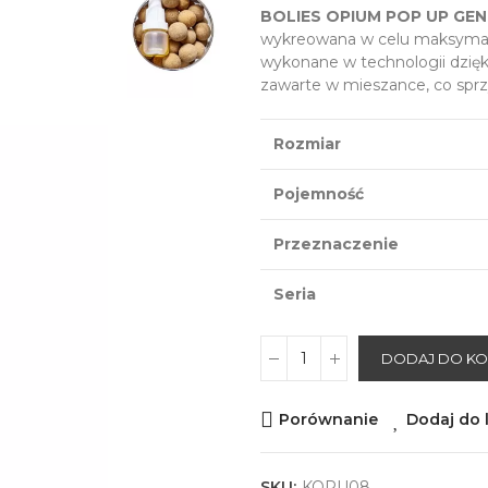
BOLIES OPIUM POP UP GE
wykreowana w celu maksymal
wykonane w technologii dzięki
zawarte w mieszance, co sprz
Rozmiar
Pojemność
Przeznaczenie
Seria
DODAJ DO K
Porównanie
Dodaj do l
SKU:
KOPU08