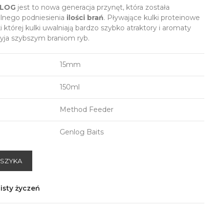
NLOG
jest to nowa generacja przynęt, która została
nego podniesienia
ilości brań
. Pływające kulki proteinowe
 której kulki uwalniają bardzo szybko atraktory i aromaty
yja szybszym braniom ryb.
15mm
150ml
Method Feeder
Genlog Baits
OSZYKA
isty życzeń