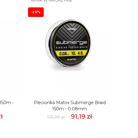
BRAK W MAGAZYNIE
-20%
-20%
 150m -
Plecionka Matrix Submerge Braid
Pleci
150m - 0.08mm
ł
91,19 zł
113,99 zł