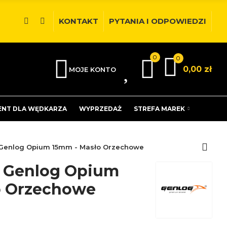
KONTAKT
PYTANIA I ODPOWIEDZI
0
0
0
0,00 zł
MOJE KONTO
ENT DLA WĘDKARZA
WYPRZEDAŻ
STREFA MAREK
 Genlog Opium 15mm - Masło Orzechowe
p Genlog Opium
o Orzechowe