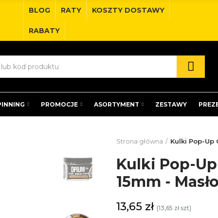
BLOG
RATY
KOSZTY DOSTAWY
RABATY
PINNING
PROMOCJE
ASORTYMENT
ZESTAWY
PREZ
Strona główna
Kulki Pop-Up
Kulki Pop-U
15mm - Masł
13,65 zł
(13,65 zł szt)