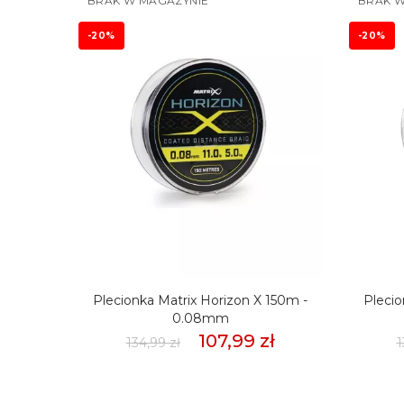
BRAK W MAGAZYNIE
BRAK W
-20%
-20%
mmSło
Plecionka Matrix Horizon X 150m -
Plecio
weet
0.08mm
107,99 zł
134,99 zł
1