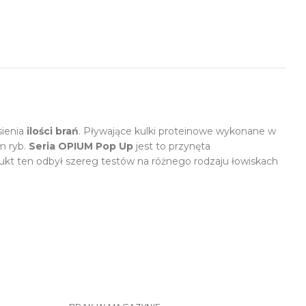
sienia
ilości brań
. Pływające kulki proteinowe wykonane w
m ryb.
Seria OPIUM Pop Up
jest to przynęta
kt ten odbył szereg testów na różnego rodzaju łowiskach